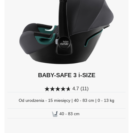
naciśnij
Enter,
aby
wybrać.
BABY-SAFE 3 i-SIZE
4.7
(11)
Od urodzenia - 15 miesięcy | 40 - 83 cm | 0 - 13 kg
40 - 83 cm