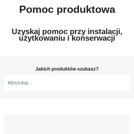
Pomoc produktowa
Uzyskaj pomoc przy instalacji,
użytkowaniu i konserwacji
Jakich produktów szukasz?
Pisz,
aby
otrzymać
sugestie,
użyj
strzałek