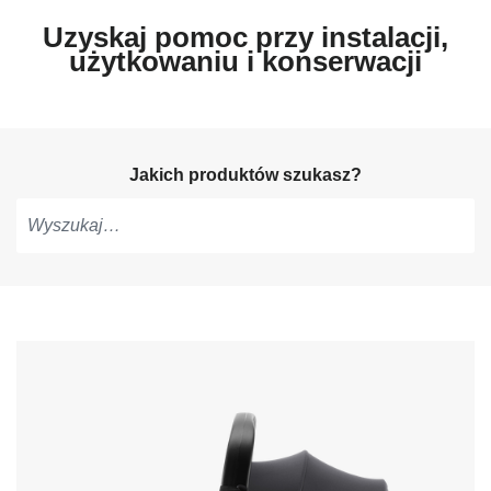
Uzyskaj pomoc przy instalacji,
użytkowaniu i konserwacji
Jakich produktów szukasz?
Pisz,
aby
otrzymać
sugestie,
użyj
strzałek
do
nawigacji
i