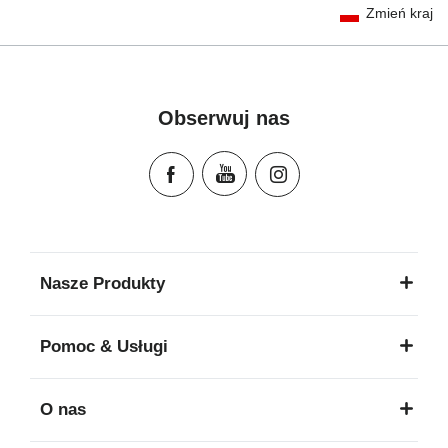
Zmień kraj
Gebrauchsanleitung (Deutsch)
تعليمات المستخدم) اَللُّغَةُ اَلْعَرَبِيَّة)
Mode d'emploi (Français)
Instrucciones del usuario (Español)
Obserwuj nas
Manual de instruções (Português)
Istruzioni per l’uso (Italiano)
Инструкция пользователя (Русский язык)
Instrukcja użytkownika (Język polski)
Návod na použitie (Slovenský jazyk)
Инструкция за ползване (Български език)
Nasze Produkty
Upute za uporabu (Hrvatski jezik)
Pokyny k použití (Čeština)
Pomoc & Usługi
Brugerinstruktioner (Dansk)
Gebruiksinstructies (Nederlands)
O nas
Kasutusjuhend (Eesti keel)