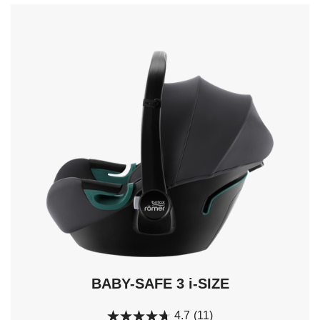
sugestie,
użyj
strzałek
do
nawigacji
i
naciśnij
Enter,
aby
wybrać.
BABY-SAFE 3 i-SIZE
4.7
(11)