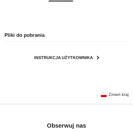
Pliki do pobrania
INSTRUKCJA UŻYTKOWNIKA
User Instructions (English)
Zmień kraj
Gebrauchsanleitung (Deutsch)
تعليمات المستخدم) اَللُّغَةُ اَلْعَرَبِيَّة)
Mode d'emploi (Français)
Instrucciones del usuario (Español)
Obserwuj nas
Manual de instruções (Português)