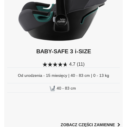
wybrać.
BABY-SAFE 3 i-SIZE
4.7
(11)
Od urodzenia - 15 miesięcy | 40 - 83 cm | 0 - 13 kg
40 - 83 cm
ZOBACZ CZĘŚCI ZAMIENNE