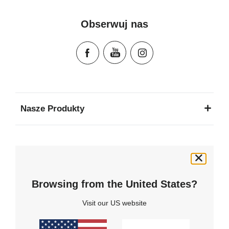
Mode d'emploi (Français)
Instrucciones del usuario (Español)
Obserwuj nas
Manual de instruções (Português)
Istruzioni per l’uso (Italiano)
Инструкция пользователя (Русский язык)
Instrukcja użytkownika (Język polski)
Návod na použitie (Slovenský jazyk)
Инструкция за ползване (Български език)
Nasze Produkty
Upute za uporabu (Hrvatski jezik)
Pokyny k použití (Čeština)
Pomoc & Usługi
Brugerinstruktioner (Dansk)
Gebruiksinstructies (Nederlands)
O nas
Kasutusjuhend (Eesti keel)
Browsing from the United States?
Käyttöohjeet (Suomi)
Visit our US website
Media / Prasa
Οδηγίες χρήσης (Ελληνική γλώσσα)
עברית) מדריך למשתמש)