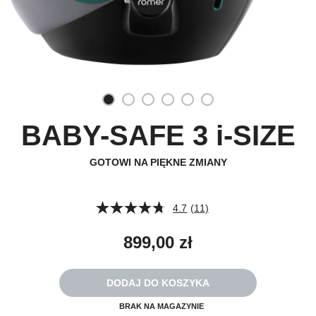
BABY-SAFE 3 i-SIZE
GOTOWI NA PIĘKNE ZMIANY
4.7
(11)
Czytaj
11
Recenzji.
899,00 zł
Łącze
do
tej
samej
DODAJ DO KOSZYKA
strony.
BRAK NA MAGAZYNIE