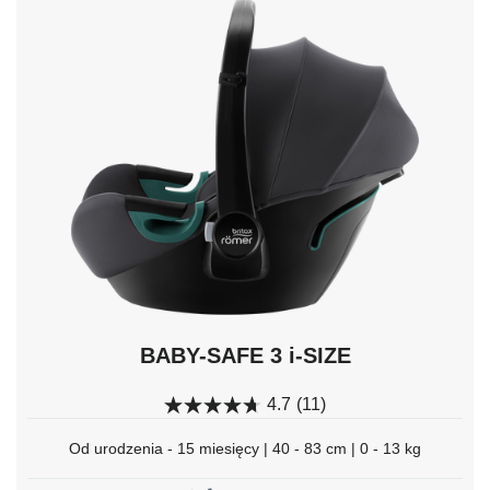
do
nawigacji
i
naciśnij
Enter,
aby
wybrać.
BABY-SAFE 3 i-SIZE
4.7
(11)
Od urodzenia - 15 miesięcy | 40 - 83 cm | 0 - 13 kg