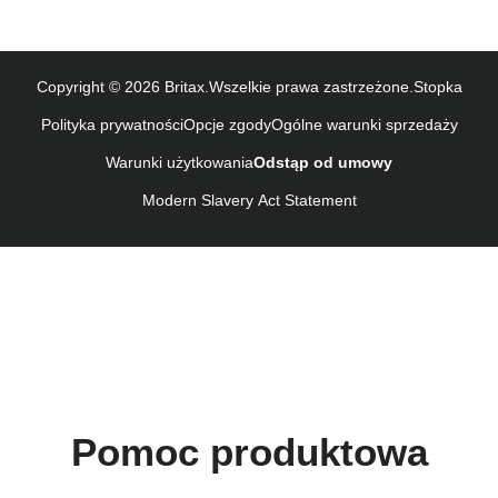
Naudojimo instrukcija (Lietuvių kalba)
Monteringsanvisning (Norsk)
Instrucţiuni de utilizare (Limba română)
Copyright © 2026 Britax.Wszelkie prawa zastrzeżone.
Stopka
Uputstvo za korišcenje (Srpski)
Polityka prywatności
Opcje zgody
Ogólne warunki sprzedaży
Navodila za uporabo (Slovenščina)
Warunki użytkowania
Odstąp od umowy
Bruksanvisning (Svenska)
Kullanım talimatı (Türkçe)
Modern Slavery Act Statement
Pomoc produktowa