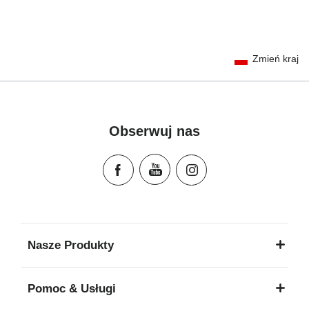
User Instructions (English)
Zmień kraj
Gebrauchsanleitung (Deutsch)
تعليمات المستخدم) اَللُّغَةُ اَلْعَرَبِيَّة)
Mode d'emploi (Français)
Instrucciones del usuario (Español)
Obserwuj nas
Manual de instruções (Português)
Istruzioni per l’uso (Italiano)
Инструкция пользователя (Русский язык)
Instrukcja użytkownika (Język polski)
Návod na použitie (Slovenský jazyk)
Инструкция за ползване (Български език)
Nasze Produkty
Upute za uporabu (Hrvatski jezik)
Pokyny k použití (Čeština)
Pomoc & Usługi
Brugerinstruktioner (Dansk)