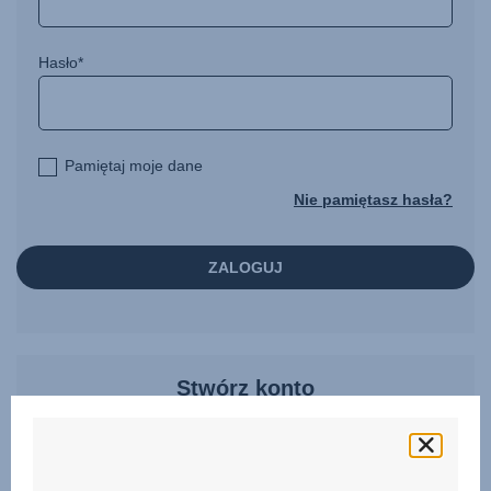
Hasło*
Pamiętaj moje dane
Nie pamiętasz hasła?
ZALOGUJ
Stwórz konto
Jeżeli jesteś nowym użytkownikiem witryny Britax Römer,
możesz zarejestrować się tutaj.