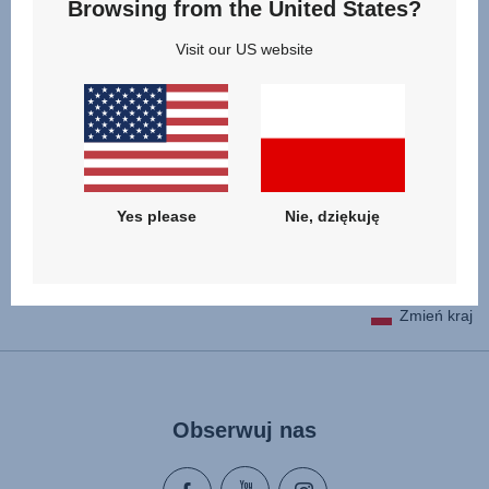
Browsing from the United States?
Łatwy dostęp do historii zamówień
Możliwość zapamiętania adresu do kolejnego
Visit our US website
zamówienia
ZAREJESTRUJ SIĘ
Yes please
Nie, dziękuję
Zmień kraj
Obserwuj nas