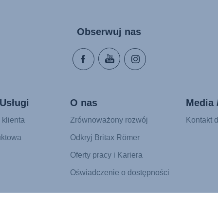
Obserwuj nas
Usługi
O nas
Media 
 klienta
Zrównoważony rozwój
Kontakt d
uktowa
Odkryj Britax Römer
Oferty pracy i Kariera
Oświadczenie o dostępności