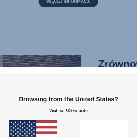
WIĘCEJ INFORMACJI
Zrówno
rozwój 
przyszł
Browsing from the United States?
Ochrona tego, co 
dostarczanie bez
Visit our US website
i łatwych w użyci
dzieci. Tak, jak d
na całym świecie,