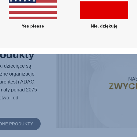
dorastają.
DOWIEDZ SIĘ 
Yes please
Nie, dziękuję
odukty
i dziecięce są
eżne organizacje
arentest i ADAC.
ymały ponad 2075
two i od
ONE PRODUKTY