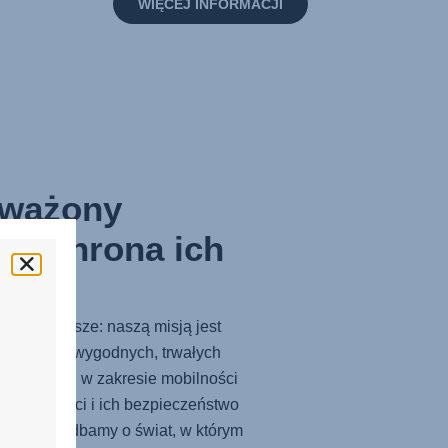
WIĘCEJ INFORMACJI
ważony
- Ochrona ich
ości
najważniejsze: naszą misją jest
piecznych, wygodnych, trwałych
u rozwiązań w zakresie mobilności
bamy o dzieci i ich bezpieczeństwo
 tak samo dbamy o świat, w którym