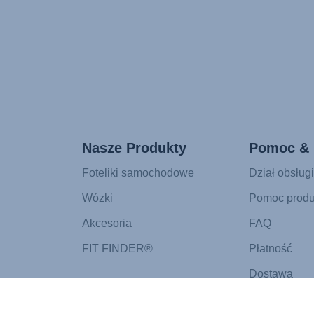
Nasze Produkty
Pomoc & 
Foteliki samochodowe
Dział obsługi
Wózki
Pomoc prod
Akcesoria
FAQ
FIT FINDER®
Płatność
Dostawa
Zwrot