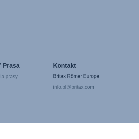
/ Prasa
Kontakt
Britax Römer Europe
la prasy
info.pl@britax.com