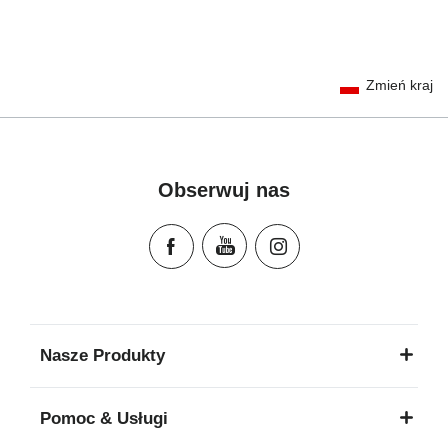
User Instructions (English)
Zmień kraj
Gebrauchsanleitung (Deutsch)
تعليمات المستخدم) اَللُّغَةُ اَلْعَرَبِيَّة)
Mode d'emploi (Français)
Instrucciones del usuario (Español)
Obserwuj nas
Manual de instruções (Português)
Istruzioni per l’uso (Italiano)
Инструкция пользователя (Русский язык)
Instrukcja użytkownika (Język polski)
Návod na použitie (Slovenský jazyk)
Инструкция за ползване (Български език)
Nasze Produkty
Upute za uporabu (Hrvatski jezik)
Pokyny k použití (Čeština)
Pomoc & Usługi
Brugerinstruktioner (Dansk)