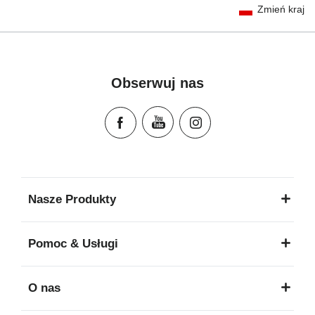
Zmień kraj
Gebrauchsanleitung (Deutsch)
تعليمات المستخدم) اَللُّغَةُ اَلْعَرَبِيَّة)
Mode d'emploi (Français)
Instrucciones del usuario (Español)
Obserwuj nas
Manual de instruções (Português)
Istruzioni per l’uso (Italiano)
Инструкция пользователя (Русский язык)
Instrukcja użytkownika (Język polski)
Návod na použitie (Slovenský jazyk)
Инструкция за ползване (Български език)
Nasze Produkty
Upute za uporabu (Hrvatski jezik)
Pokyny k použití (Čeština)
Pomoc & Usługi
Brugerinstruktioner (Dansk)
Gebruiksinstructies (Nederlands)
O nas
Kasutusjuhend (Eesti keel)