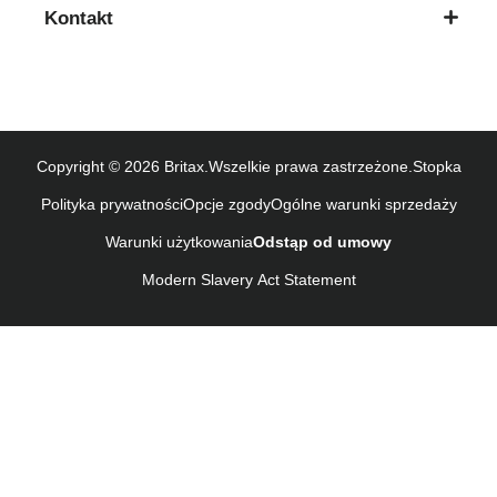
Kontakt
Használati útmutató (Magyar nyelv)
Lietošanas instrukcija (Latviešu valoda)
Naudojimo instrukcija (Lietuvių kalba)
Monteringsanvisning (Norsk)
Instrucţiuni de utilizare (Limba română)
Copyright © 2026 Britax.Wszelkie prawa zastrzeżone.
Stopka
Uputstvo za korišcenje (Srpski)
Polityka prywatności
Opcje zgody
Ogólne warunki sprzedaży
Navodila za uporabo (Slovenščina)
Warunki użytkowania
Odstąp od umowy
Bruksanvisning (Svenska)
Kullanım talimatı (Türkçe)
Modern Slavery Act Statement