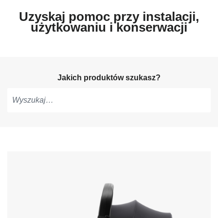
Uzyskaj pomoc przy instalacji,
użytkowaniu i konserwacji
Jakich produktów szukasz?
Pisz,
aby
otrzymać
sugestie,
użyj
strzałek
do
nawigacji
i