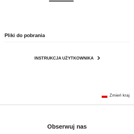
Pliki do pobrania
INSTRUKCJA UŻYTKOWNIKA
User Instructions (English)
Zmień kraj
Gebrauchsanleitung (Deutsch)
تعليمات المستخدم) اَللُّغَةُ اَلْعَرَبِيَّة)
Mode d'emploi (Français)
Instrucciones del usuario (Español)
Obserwuj nas
Manual de instruções (Português)