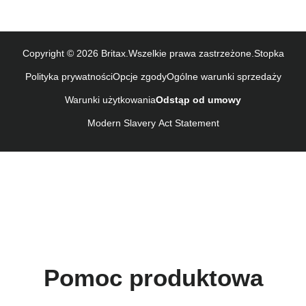
Naudojimo instrukcija (Lietuvių kalba)
Monteringsanvisning (Norsk)
Instrucţiuni de utilizare (Limba română)
Copyright © 2026 Britax.Wszelkie prawa zastrzeżone.
Stopka
Uputstvo za korišcenje (Srpski)
Polityka prywatności
Opcje zgody
Ogólne warunki sprzedaży
Navodila za uporabo (Slovenščina)
Warunki użytkowania
Odstąp od umowy
Bruksanvisning (Svenska)
Kullanım talimatı (Türkçe)
Modern Slavery Act Statement
Pomoc produktowa