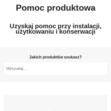
Pomoc produktowa
Uzyskaj pomoc przy instalacji,
użytkowaniu i konserwacji
Jakich produktów szukasz?
Pisz,
aby
otrzymać
sugestie,
użyj
strzałek