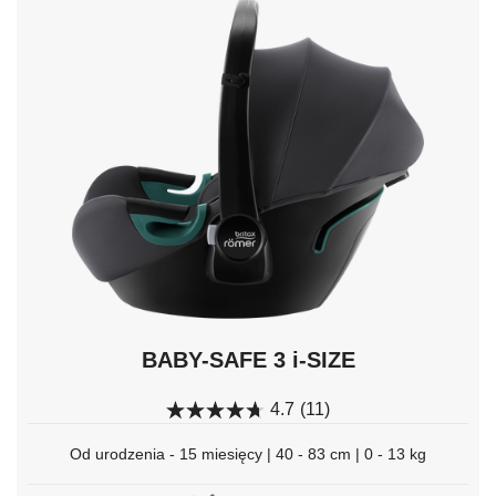
do
nawigacji
i
naciśnij
Enter,
aby
wybrać.
BABY-SAFE 3 i-SIZE
4.7
(11)
Od urodzenia - 15 miesięcy | 40 - 83 cm | 0 - 13 kg