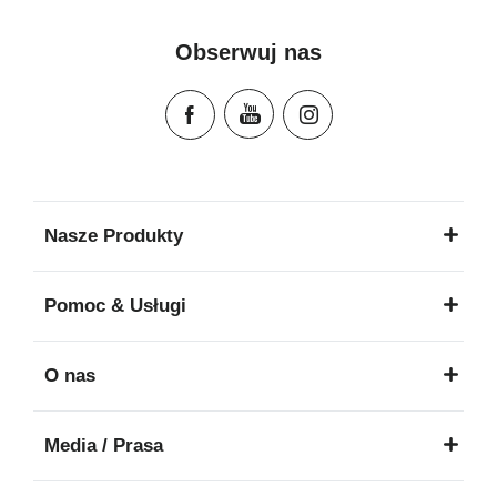
Mode d'emploi (Français)
Instrucciones del usuario (Español)
Obserwuj nas
Manual de instruções (Português)
Istruzioni per l’uso (Italiano)
Инструкция пользователя (Русский язык)
Instrukcja użytkownika (Język polski)
Návod na použitie (Slovenský jazyk)
Инструкция за ползване (Български език)
Nasze Produkty
Upute za uporabu (Hrvatski jezik)
Pokyny k použití (Čeština)
Pomoc & Usługi
Brugerinstruktioner (Dansk)
Gebruiksinstructies (Nederlands)
O nas
Kasutusjuhend (Eesti keel)
Käyttöohjeet (Suomi)
Media / Prasa
Οδηγίες χρήσης (Ελληνική γλώσσα)
עברית) מדריך למשתמש)