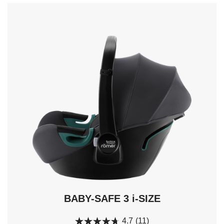
sugestie,
użyj
strzałek
do
nawigacji
i
naciśnij
Enter,
aby
wybrać.
BABY-SAFE 3 i-SIZE
4.7
(11)