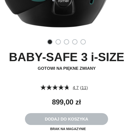
BABY-SAFE 3 i-SIZE
GOTOWI NA PIĘKNE ZMIANY
4.7
(11)
Czytaj
11
Recenzji.
899,00 zł
Łącze
do
tej
samej
DODAJ DO KOSZYKA
strony.
BRAK NA MAGAZYNIE