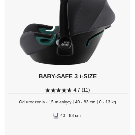
naciśnij
Enter,
aby
wybrać.
BABY-SAFE 3 i-SIZE
4.7
(11)
Od urodzenia - 15 miesięcy | 40 - 83 cm | 0 - 13 kg
40 - 83 cm