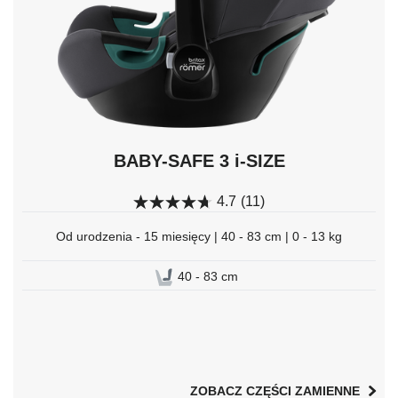
wybrać.
BABY-SAFE 3 i-SIZE
4.7
(11)
Od urodzenia - 15 miesięcy | 40 - 83 cm | 0 - 13 kg
40 - 83 cm
ZOBACZ CZĘŚCI ZAMIENNE