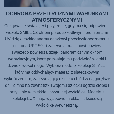
OCHRONA PRZED RÓŻNYMI WARUNKAMI
ATMOSFERYCZNYMI
Odkrywanie świata jest przyjemne, gdy ma się odpowiedni
wózek. SMILE 5Z chroni przed szkodliwymi promieniami
UV dzięki rozkładanemu daszkowi przeciwsłonecznemu z
ochroną UPF 50+ i zapewnia maluchowi powiew
świeżego powietrza dzięki panoramicznym oknom
wentylacyjnym, które pozwalają mu podziwiać widoki i
dźwięki wokół niego. Wybierz model z kolekcji STYLE,
który ma oddychający materac z siateczkowym
wykończeniem, zapewniający dziecku chłód w najgorętsze
dni. Zimno na zewnątrz? Twojemu dziecku będzie ciepło i
przytulnie w miękkiej, przytulnej wyściółce. Modele z
kolekcji LUX mają wyjątkowo miękką i luksusową
wyściółkę wewnętrzną.