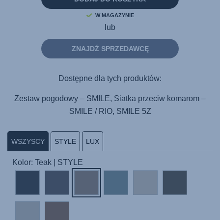
strony.
W MAGAZYNIE
lub
ZNAJDŹ SPRZEDAWCĘ
Dostępne dla tych produktów:
Zestaw pogodowy – SMILE, Siatka przeciw komarom –
SMILE / RIO, SMILE 5Z
WSZYSCY
STYLE
LUX
Kolor: Teak | STYLE