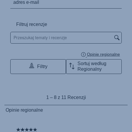
Használati útmutató (Magyar nyelv)
Lietošanas instrukcija (Latviešu valoda)
Naudojimo instrukcija (Lietuvių kalba)
Monteringsanvisning (Norsk)
Instrucţiuni de utilizare (Limba română)
Uputstvo za korišcenje (Srpski)
Navodila za uporabo (Slovenščina)
Bruksanvisning (Svenska)
Kullanım talimatı (Türkçe)