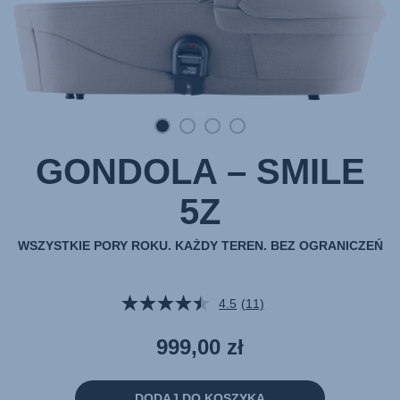
GONDOLA – SMILE
5Z
WSZYSTKIE PORY ROKU. KAŻDY TEREN. BEZ OGRANICZEŃ
4.5
(11)
Czytaj
11
Recenzji.
999,00 zł
Łącze
do
tej
samej
DODAJ DO KOSZYKA