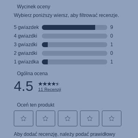
Instrucciones del usuario (Español)
Manual de instruções (Português)
Istruzioni per l’uso (Italiano)
Инструкция пользователя (Русский язык)
Instrukcja użytkownika (Język polski)
Návod na použitie (Slovenský jazyk)
Инструкция за ползване (Български език)
Upute za uporabu (Hrvatski jezik)
Pokyny k použití (Čeština)
Brugerinstruktioner (Dansk)
Gebruiksinstructies (Nederlands)
Kasutusjuhend (Eesti keel)
Käyttöohjeet (Suomi)
Οδηγίες χρήσης (Ελληνική γλώσσα)