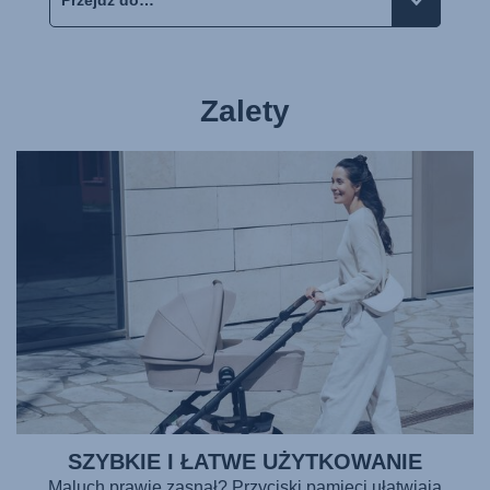
Zalety
SZYBKIE I ŁATWE UŻYTKOWANIE
Maluch prawie zasnął? Przyciski pamięci ułatwiają