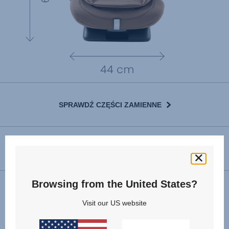
SPRAWDŹ CZĘŚCI ZAMIENNE
INSTRUKCJA UŻYTKOWNIKA
Browsing from the United States?
Montaż
Visit our US website