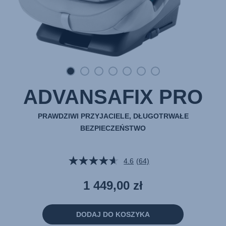
ADVANSAFIX PRO
PRAWDZIWI PRZYJACIELE, DŁUGOTRWAŁE
BEZPIECZEŃSTWO
4.6
(64)
Czytaj
64
Recenzji.
1 449,00 zł
Łącze
do
tej
samej
DODAJ DO KOSZYKA
strony.