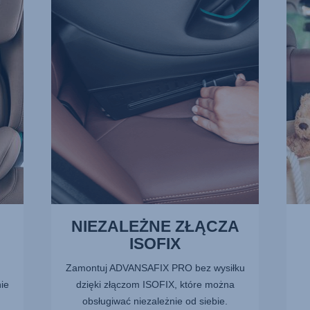
ZŁĄCZA
RYZ
ISOFIX,
OBR
1
2
z
z
13
13
NIEZALEŻNE ZŁĄCZA
ISOFIX
Zamontuj ADVANSAFIX PRO bez wysiłku
ie
dzięki złączom ISOFIX, które można
obsługiwać niezależnie od siebie.