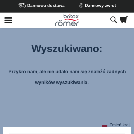
Darmowa dostawa
Darmowy zwrot
Przejdź
do
głównej
zawartości
Wyszukiwano:
Przykro nam, ale nie udało nam się znaleźć żadnych
wyników wyszukiwania.
Zmień kraj