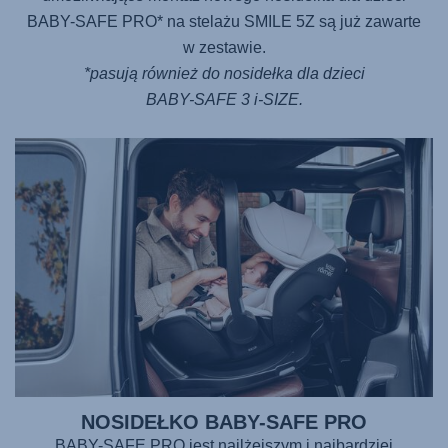
BABY-SAFE PRO
* na stelażu
SMILE 5Z
są już zawarte
w zestawie.
*pasują również do nosidełka dla dzieci
BABY-SAFE 3 i-SIZE
.
NOSIDEŁKO BABY-SAFE PRO
BABY-SAFE PRO
jest najlżejszym i najbardziej