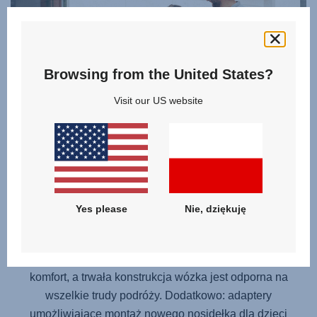
Browsing from the United States?
Visit our US website
WÓZEK ROŚNIE WRAZ Z DZIECKIEM
Dzieci rosną szybko, więc wózek
SMILE 5Z
rośnie razem z
Yes please
Nie, dziękuję
nimi dając możliwość użytkowania go od urodzenia do
22 kg (około 4 lat). Łatwe przekładanie gondoli, nosidełka
i spacerówki zapewnia każdorazowo dziecku maksymalny
komfort, a trwała konstrukcja wózka jest odporna na
wszelkie trudy podróży. Dodatkowo: adaptery
umożliwiające montaż nowego nosidełka dla dzieci