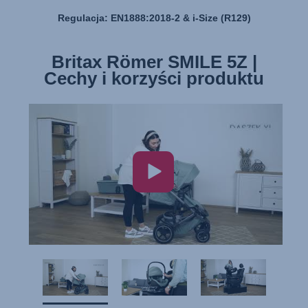
Regulacja: EN1888:2018-2 & i-Size (R129)
Britax Römer BABY-SAFE 5Z2
Britax Römer BABY-SAFE 5Z2
Britax Römer SMILE 5Z |
| Cechy i korzyści produktu
Cechy i korzyści produktu
| Montaż