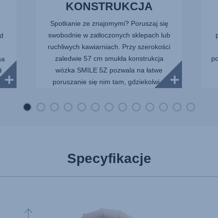
KONSTRUKCJA
Spotkanie ze znajomymi? Poruszaj się
swobodnie w zatłoczonych sklepach lub
od
ruchliwych kawiarniach. Przy szerokości
zaledwie 57 cm smukła konstrukcja
po
na
wózka SMILE 5Z pozwala na łatwe
ł
poruszanie się nim tam, gdziekolwi...
..
Specyfikacje