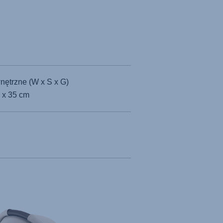
ętrzne (W x S x G)
 x 35 cm