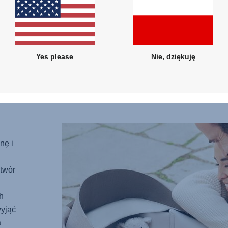
chłód 
zewną
ciepło
wyśció
Yes please
Nie, dziękuję
wyjątk
wewnę
nę i
otwór
h
wyjąć
a