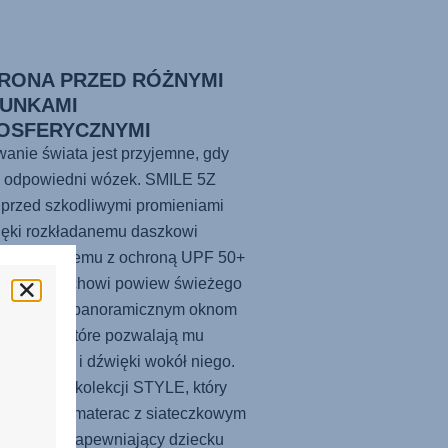
RONA PRZED RÓŻNYMI
UNKAMI
OSFERYCZNYMI
anie świata jest przyjemne, gdy
ę odpowiedni wózek. SMILE 5Z
 przed szkodliwymi promieniami
ięki rozkładanemu daszkowi
iwsłonecznemu z ochroną UPF 50+
ewnia maluchowi powiew świeżego
trza dzięki panoramicznym oknom
acyjnym, które pozwalają mu
iać widoki i dźwięki wokół niego.
z model z kolekcji STYLE, który
dychający materac z siateczkowym
czeniem, zapewniający dziecku