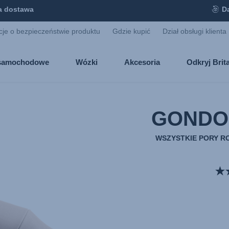
 dostawa
D
cje o bezpieczeństwie produktu
Gdzie kupić
Dział obsługi klienta
i samochodowe
Wózki
Akcesoria
Odkryj Bri
GONDOL
WSZYSTKIE PORY R