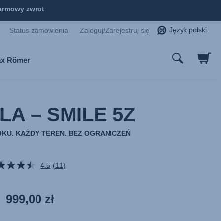
armowy zwrot
Język polski
Status zamówienia
Zaloguj/Zarejestruj się
tax Römer
A – SMILE 5Z
OKU. KAŻDY TEREN. BEZ OGRANICZEŃ
4.5
(11)
Czytaj
11
Recenzji.
Łącze
999,00 zł
do
tej
samej