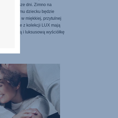
w najgorętsze dni. Zimno na
trz? Twojemu dziecku będzie
 i przytulnie w miękkiej, przytulnej
łce. Modele z kolekcji LUX mają
owo miękką i luksusową wyściółkę
trzną.