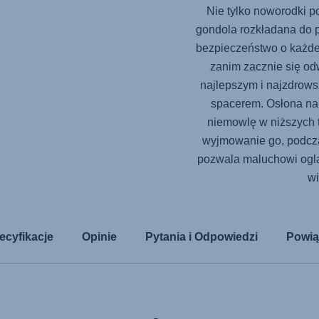
Nie tylko noworodki p
gondola rozkładana do p
bezpieczeństwo o każdej
zanim zacznie się odw
najlepszym i najzdrow
spacerem. Osłona na
niemowlę w niższych 
wyjmowanie go, podcz
pozwala maluchowi oglą
wi
ecyfikacje
Opinie
Pytania i Odpowiedzi
Powią