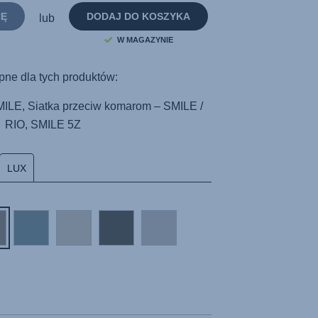
strony.
CĘ
DODAJ DO KOSZYKA
lub
W MAGAZYNIE
pne dla tych produktów:
ILE, Siatka przeciw komarom – SMILE /
RIO, SMILE 5Z
LUX