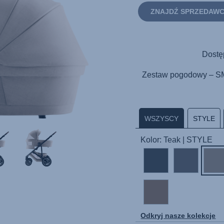
ZNAJDŹ SPRZEDAW
Dostę
Zestaw pogodowy – SM
WSZYSCY
STYLE
Kolor: Teak | STYLE
Odkryj nasze kolekcje