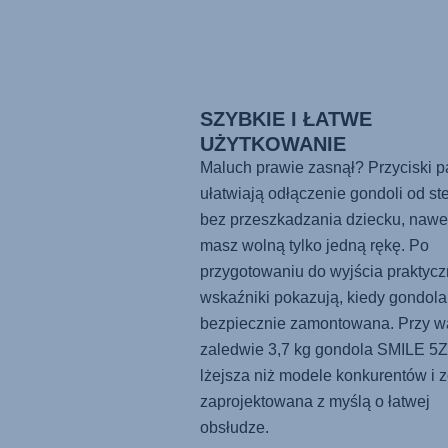
SZYBKIE I ŁATWE
UŻYTKOWANIE
Maluch prawie zasnął? Przyciski p
ułatwiają odłączenie gondoli od st
bez przeszkadzania dziecku, nawet 
masz wolną tylko jedną rękę. Po
przygotowaniu do wyjścia praktyc
wskaźniki pokazują, kiedy gondola 
bezpiecznie zamontowana. Przy 
zaledwie 3,7 kg gondola
SMILE 5Z
lżejsza niż modele konkurentów i z
zaprojektowana z myślą o łatwej
obsłudze.