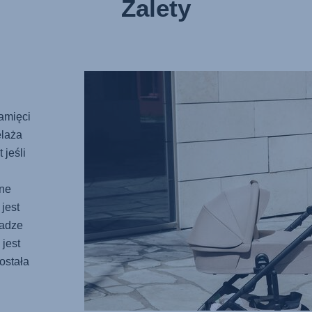
Zalety
amięci
elaża
jeśli
zne
jest
wadze
jest
ostała