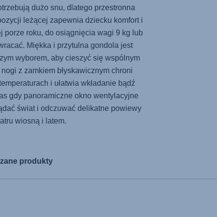
otrzebują dużo snu, dlatego przestronna
ozycji leżącej zapewnia dziecku komfort i
 porze roku, do osiągnięcia wagi 9 kg lub
racać. Miękka i przytulna gondola jest
szym wyborem, aby cieszyć się wspólnym
 nogi z zamkiem błyskawicznym chroni
temperaturach i ułatwia wkładanie bądź
as gdy panoramiczne okno wentylacyjne
dać świat i odczuwać delikatne powiewy
atru wiosną i latem.
zane produkty