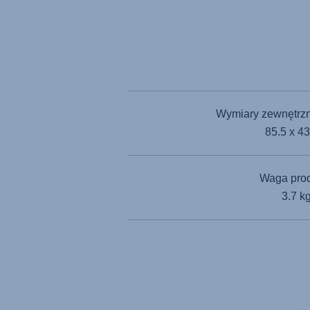
Wymiary zewnętrzn
85.5 x 4
Waga pro
3.7 k