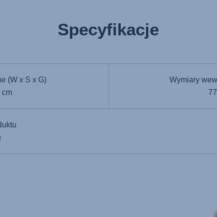
Specyfikacje
e (W x S x G)
Wymiary wewn
3 cm
77
duktu
g