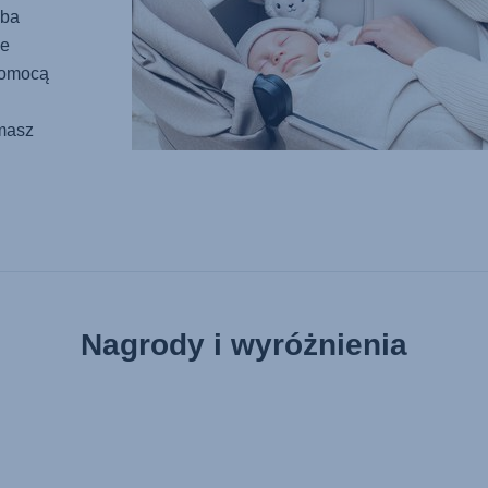
eba
ie
pomocą
 masz
Nagrody i wyróżnienia