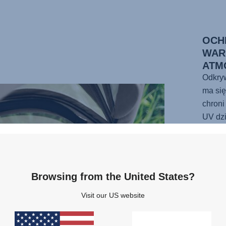
OCH
WAR
ATM
Odkryw
ma si
chroni
UV dz
przec
i zap
powie
wentyl
Browsing from the United States?
podziw
Wybier
Visit our US website
ma od
wykoń