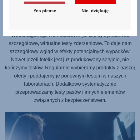
Bezpieczeństwo
Yes please
Nie, dziękuję
Podczas procesu produkcji fotelik wielokrotnie przechodzi
szereg testów. Korzystamy z Projektowania
Wspomaganego Komputerowo (CAE), by symulować
szczegółowe, wirtualne testy zderzeniowe. To daje nam
szczegółowy wgląd w efekty potencjalnych wypadków.
Nawet jeżeli fotelik jest już produkowany seryjnie, nie
kończymy testów. Regularnie wybieramy produkty z naszej
oferty i poddajemy je ponownym testom w naszych
laboratoriach. Dodatkowo systematycznie
przeprowadzamy testy pasów i innych elementów
związanych z bezpieczeństwem.