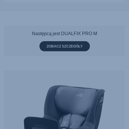
Pisz,
aby
otrzymać
sugestie,
użyj
Następcą jest DUALFIX PRO M
strzałek
ZOBACZ SZCZEGÓŁY
do
nawigacji
i
naciśnij
Enter,
aby
wybrać.