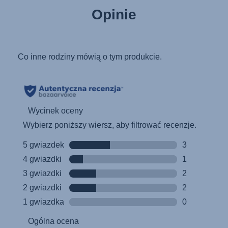
Pokyny k použití (Čeština)
Opinie
Brugerinstruktioner (Dansk)
Gebruiksinstructies (Nederlands)
Kasutusjuhend (Eesti keel)
Käyttöohjeet (Suomi)
Οδηγίες χρήσης (Ελληνική γλώσσα)
Használati útmutató (Magyar nyelv)
Lietošanas instrukcija (Latviešu valoda)
Naudojimo instrukcija (Lietuvių kalba)
Monteringsanvisning (Norsk)
Instrucţiuni de utilizare (Limba română)
Uputstvo za korišcenje (Srpski)
Navodila za uporabo (Slovenščina)
Bruksanvisning (Svenska)