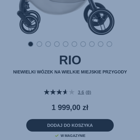
RIO
NIEWIELKI WÓZEK NA WIELKIE MIEJSKIE PRZYGODY
3.6
(8)
Czytaj
8
Recenzji.
1 999,00 zł
Łącze
do
tej
samej
DODAJ DO KOSZYKA
strony.
W MAGAZYNIE