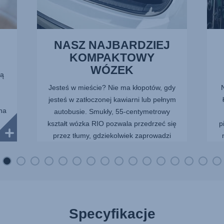
NASZ NAJBARDZIEJ
KOMPAKTOWY
WÓZEK
ną
u
Jesteś w mieście? Nie ma kłopotów, gdy
jesteś w zatłoczonej kawiarni lub pełnym
na
autobusie. Smukły, 55-centymetrowy
kształt wózka RIO pozwala przedrzeć się
p
przez tłumy, gdziekolwiek zaprowadzi
Cię dzień.
Specyfikacje