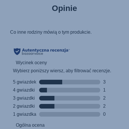
Pokyny k použití (Čeština)
Opinie
Brugerinstruktioner (Dansk)
Gebruiksinstructies (Nederlands)
Kasutusjuhend (Eesti keel)
Käyttöohjeet (Suomi)
Οδηγίες χρήσης (Ελληνική γλώσσα)
Használati útmutató (Magyar nyelv)
Lietošanas instrukcija (Latviešu valoda)
Naudojimo instrukcija (Lietuvių kalba)
Monteringsanvisning (Norsk)
Instrucţiuni de utilizare (Limba română)
Uputstvo za korišcenje (Srpski)
Navodila za uporabo (Slovenščina)
Bruksanvisning (Svenska)