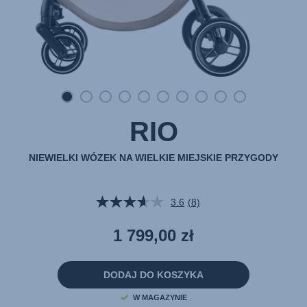
RIO
NIEWIELKI WÓZEK NA WIELKIE MIEJSKIE PRZYGODY
3.6
(8)
Czytaj
8
Recenzji.
1 799,00 zł
Łącze
do
tej
samej
DODAJ DO KOSZYKA
strony.
W MAGAZYNIE