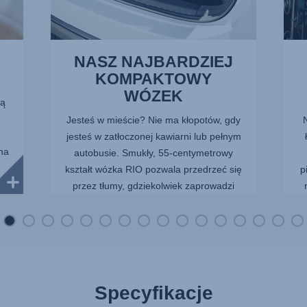
NASZ NAJBARDZIEJ
KOMPAKTOWY
WÓZEK
ną
u
Jesteś w mieście? Nie ma kłopotów, gdy
jesteś w zatłoczonej kawiarni lub pełnym
na
autobusie. Smukły, 55-centymetrowy
kształt wózka RIO pozwala przedrzeć się
p
przez tłumy, gdziekolwiek zaprowadzi
Cię dzień.
Specyfikacje