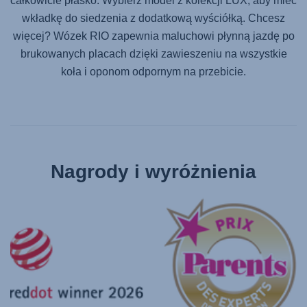
całkowicie płasko. Wybierz model z kolekcji LUX, aby mieć
wkładkę do siedzenia z dodatkową wyściółką. Chcesz
więcej? Wózek RIO zapewnia maluchowi płynną jazdę po
brukowanych placach dzięki zawieszeniu na wszystkie
koła i oponom odpornym na przebicie.
Nagrody i wyróżnienia