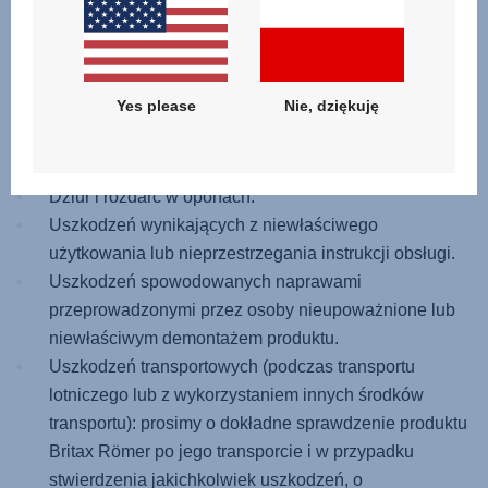
nieprawidłowego użytkowania lub niewłaściwej
konserwacji.
Niewłaściwego przechowywania.
Yes please
Nie, dziękuję
Uszkodzenia w uchwytach lub tapicerce
spowodowanych normalnym, codziennym
użytkowaniem produktu.
Dziur i rozdarć w oponach.
Uszkodzeń wynikających z niewłaściwego
użytkowania lub nieprzestrzegania instrukcji obsługi.
Uszkodzeń spowodowanych naprawami
przeprowadzonymi przez osoby nieupoważnione lub
niewłaściwym demontażem produktu.
Uszkodzeń transportowych (podczas transportu
lotniczego lub z wykorzystaniem innych środków
transportu): prosimy o dokładne sprawdzenie produktu
Britax Römer po jego transporcie i w przypadku
stwierdzenia jakichkolwiek uszkodzeń, o