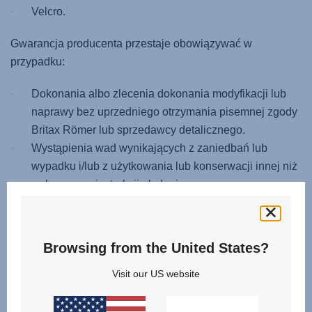
Velcro.
Gwarancja producenta przestaje obowiązywać w
przypadku:
Dokonania albo zlecenia dokonania modyfikacji lub
naprawy bez uprzedniego otrzymania pisemnej zgody
Britax Römer lub sprzedawcy detalicznego.
Wystąpienia wad wynikających z zaniedbań lub
wypadku i/lub z użytkowania lub konserwacji innej niż
wskazana w instrukcji obsługi.
Uszkodzenia lub usunięcia numeru seryjnego
produktu.
Uszkodzenia produktu spowodowanego normalnym
Browsing from the United States?
zużyciem.
Visit our US website
Nieprawidłowego montażu lub instalacji części
obcych, niekompatybilnych z produktem.
Przypadkowego, nieumyślnego uszkodzenia,