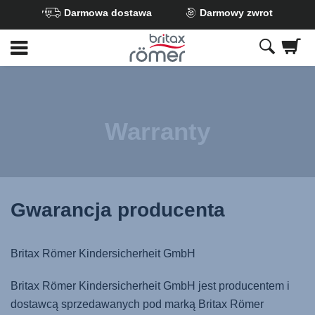
Darmowa dostawa
Darmowy zwrot
Przejdź
do
głównej
zawartości
Warranty
Gwarancja producenta
Britax Römer Kindersicherheit GmbH
Britax Römer Kindersicherheit GmbH jest producentem i
dostawcą sprzedawanych pod marką Britax Römer