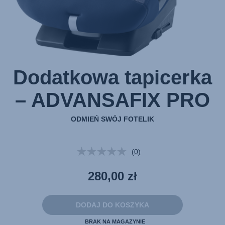
Dodatkowa tapicerka
– ADVANSAFIX PRO
ODMIEŃ SWÓJ FOTELIK
(0)
Brak
wartości
oceny.
280,00 zł
Łącze
do
tej
samej
DODAJ DO KOSZYKA
strony.
BRAK NA MAGAZYNIE