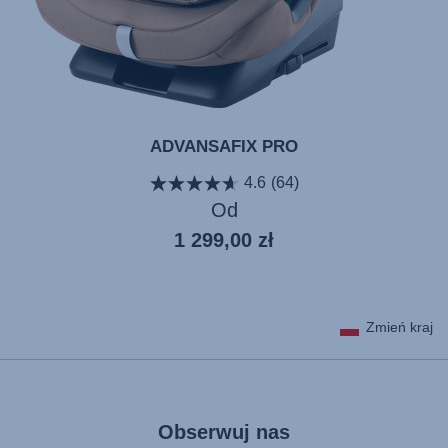
ADVANSAFIX PRO
4.6
(64)
Od
Aktualna
1 299,00 zł
cena
Zmień kraj
Obserwuj nas