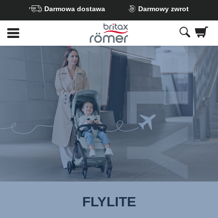
Darmowa dostawa
Darmowy zwrot
Przejdź
do
głównej
zawartości
FLYLITE