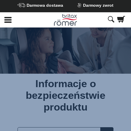
Darmowa dostawa
Darmowy zwrot
Przejdź
do
głównej
zawartości
Informacje o
bezpieczeństwie
produktu