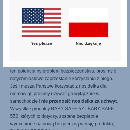
Co powinni Państwo zrobić?
Jeśli posiadają Państwo nosidełko BABY-SAFE 5Z
lub BABY-SAFE 5Z2, prosimy sprawdzić na naszej
stronie internetowej
www.baby-safe-check.com
, czy
Yes please
Nie, dziękuję
Państwa produkt jest potencjalnie objęty tym
problemem (niektóre nosidełka BABY-SAFE 5Z2 nie
są nim objęte). Jeśli Państwa produkt okaże się mieć
ten potencjalny problem bezpieczeństwa, prosimy o
natychmiastowe zaprzestanie korzystania z niego.
Jeśli muszą Państwo korzystać z nosidełka dla
niemowląt, prosimy używać go wyłącznie w
samochodzie i
nie przenosić nosidełka za uchwyt
.
Wszystkie produkty BABY-SAFE 5Z i BABY-SAFE
5Z2, których to dotyczy, zostaną bezpłatnie
wymienione na nową bezpieczną wersję produktu,