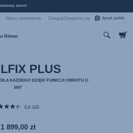
armowy zwrot
Język polski
Status zamówienia
Zaloguj/Zarejestruj się
tax Römer
LFIX PLUS
 DLA KAŻDEGO DZIĘKI FUNKCJI OBROTU O
360°
4.4
(24)
Czytaj
24
Recenzji.
Łącze
1 899,00 zł
do
tej