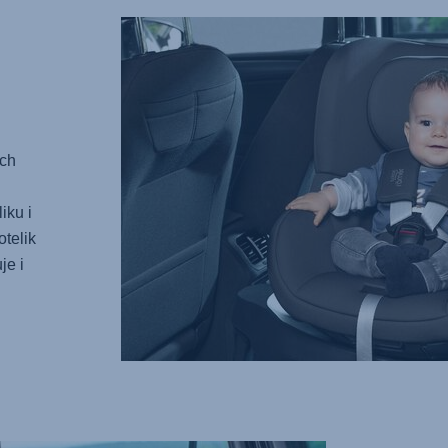
ych
iku i
telik
je i