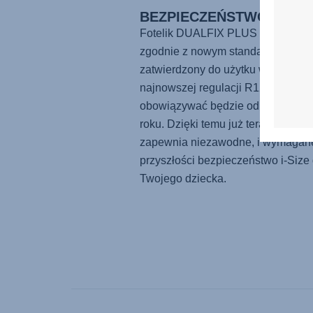
BEZPIECZEŃSTWO i-SIZE
Fotelik DUALFIX PLUS został stw
zgodnie z nowym standardem i-Size
zatwierdzony do użytku według
najnowszej regulacji R129, która
obowiązywać będzie od września 
roku. Dzięki temu już teraz fotel ten
zapewnia niezawodne, i wymagan
przyszłości bezpieczeństwo i-Size 
Twojego dziecka.