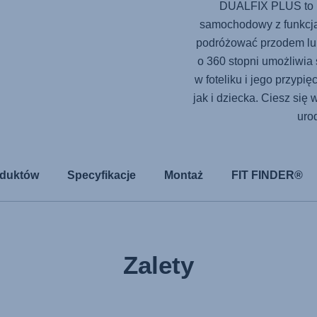
DUALFIX PLUS
to 
samochodowy z funkcją
podróżować przodem lub
o 360 stopni umożliwia
w foteliku i jego przypi
jak i dziecka. Ciesz s
uro
oduktów
Specyfikacje
Montaż
FIT FINDER®
Zalety