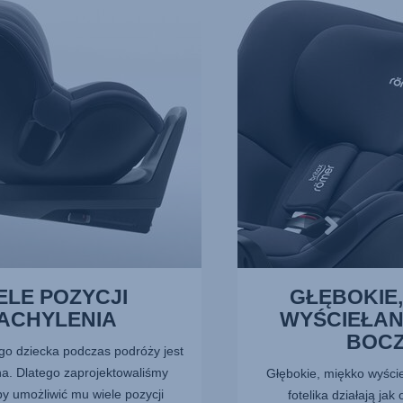
MIĘKKO
WYŚCIEŁANE
ŚCIANY
BOCZNE,
4
z
11
ELE POZYCJI
GŁĘBOKIE,
ACHYLENIA
WYŚCIEŁAN
BOC
o dziecka podczas podróży jest
a. Dlatego zaprojektowaliśmy
Głębokie, miękko wyści
 by umożliwić mu wiele pozycji
fotelika działają ja