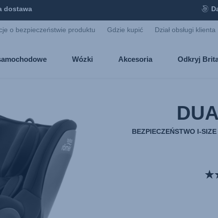
 dostawa
D
cje o bezpieczeństwie produktu
Gdzie kupić
Dział obsługi klienta
i samochodowe
Wózki
Akcesoria
Odkryj Bri
DUA
BEZPIECZEŃSTWO I-SIZE