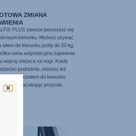
OTOWA ZMIANA
AWIENIA
LFIX PLUS zawsze poruszasz się
aściwym kierunku. Możesz używać
ka tyłem do kierunku jazdy do 20 kg,
rótka rama antyrotacyjna zapewnia
u więcej miejsca na nogi. Kiedy
dziecko podrośnie, możesz też
ić fotelik przodem do kierunku
po prostu naciskając przycisk.