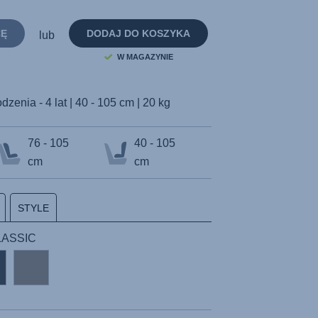
samej
strony.
CĘ
DODAJ DO KOSZYKA
lub
W MAGAZYNIE
dzenia - 4 lat | 40 - 105 cm | 20 kg
76 - 105
40 - 105
cm
cm
STYLE
CLASSIC