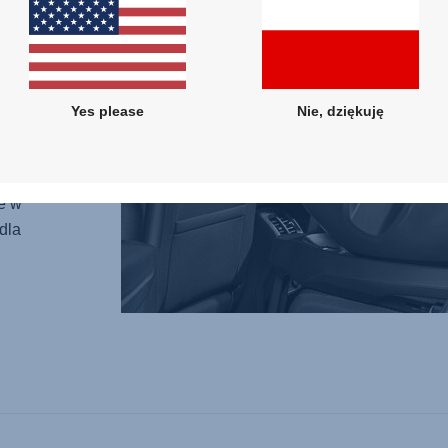
orzony
 i jest
Yes please
Nie, dziękuję
2023
e w
dla