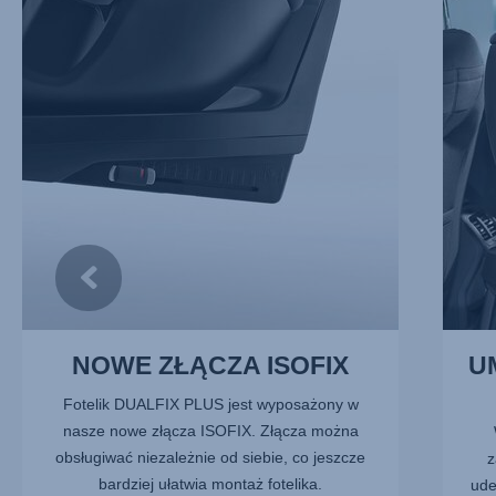
ZŁĄCZA
TYŁEM
ISOFIX,
DO
1
KIERU
z
JAZDY,
11
2
z
11
NOWE ZŁĄCZA ISOFIX
U
Fotelik DUALFIX PLUS jest wyposażony w
nasze nowe złącza ISOFIX. Złącza można
obsługiwać niezależnie od siebie, co jeszcze
z
bardziej ułatwia montaż fotelika.
ude