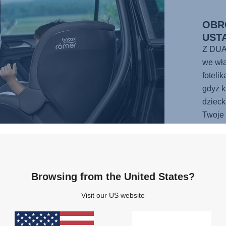
OBR
UST
Z DUA
we wł
foteli
gdyż k
dzieck
Twoje 
odwróc
jazdy 
Browsing from the United States?
Visit our US website