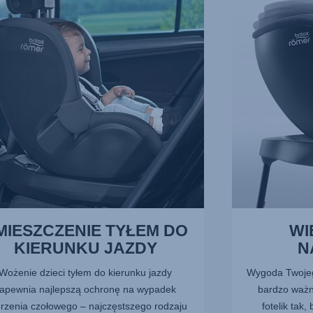
POZYCJI
NACHYLENIA,
NKU
3
z
11
MIESZCZENIE TYŁEM DO
WI
KIERUNKU JAZDY
N
Wożenie dzieci tyłem do kierunku jazdy
Wygoda Twojeg
apewnia najlepszą ochronę na wypadek
bardzo ważn
rzenia czołowego – najczęstszego rodzaju
fotelik tak,