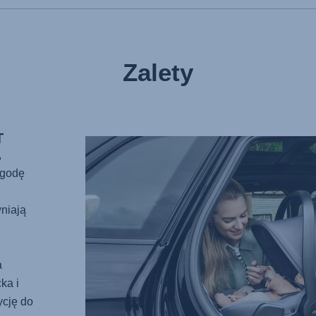
Zalety
T
,
ygodę
niają
a
ka i
ycję do