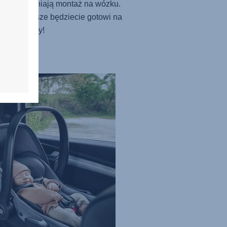
ry usprawniają montaż na wózku.
 temu zawsze będziecie gotowi na
zień zabawy!