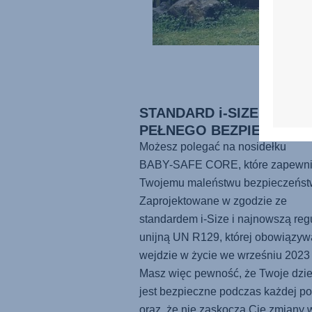
STANDARD i-SIZE DLA
PEŁNEGO BEZPIECZEŃS
Możesz polegać na nosidełku
BABY-SAFE CORE
, które zapewn
Twojemu maleństwu bezpieczeńst
Zaprojektowane w zgodzie ze
standardem i-Size i najnowszą reg
unijną UN R129, której obowiązyw
wejdzie w życie we wrześniu 2023 
Masz więc pewność, że Twoje dzi
jest bezpieczne podczas każdej p
oraz, że nie zaskoczą Cię zmiany 