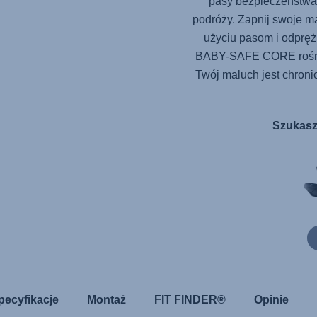
pasy bezpieczeństwa
podróży. Zapnij swoje m
użyciu pasom i odpręż
BABY-SAFE CORE rośnie
Twój maluch jest chroni
Szukasz
pecyfikacje
Montaż
FIT FINDER®
Opinie