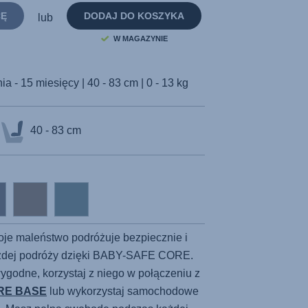
strony.
CĘ
DODAJ DO KOSZYKA
lub
W MAGAZYNIE
a - 15 miesięcy | 40 - 83 cm | 0 - 13 kg
40 - 83 cm
oje maleństwo podróżuje bezpiecznie i
żdej podróży dzięki BABY-SAFE CORE.
 wygodne, korzystaj z niego w połączeniu z
RE BASE
lub wykorzystaj samochodowe