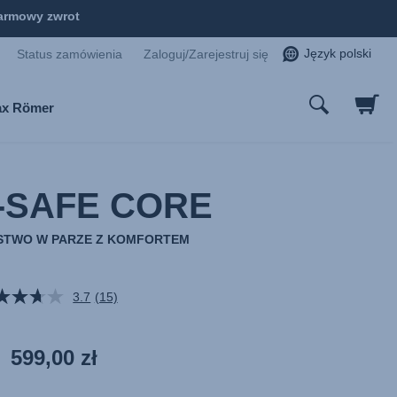
armowy zwrot
Język polski
Status zamówienia
Zaloguj/Zarejestruj się
tax Römer
-SAFE CORE
STWO W PARZE Z KOMFORTEM
3.7
(15)
Czytaj
15
Recenzji.
Łącze
599,00 zł
do
tej
samej