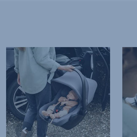
NIESAMOWICIE
MIĘKKI
LEKKI,
I
1
WSPIE
z
ZAGŁÓ
10
2
z
10