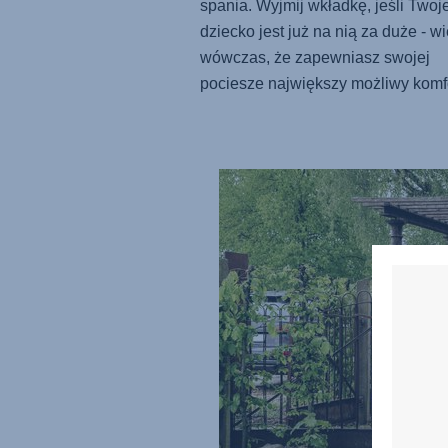
spania. Wyjmij wkładkę, jeśli Twoj
dziecko jest już na nią za duże - w
wówczas, że zapewniasz swojej
pociesze największy możliwy komfo