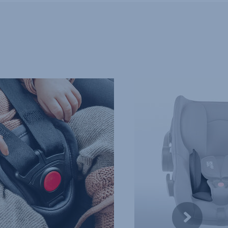
SPECJALNA
OCHRONA
DLA
NOWORODKA,
4
z
10