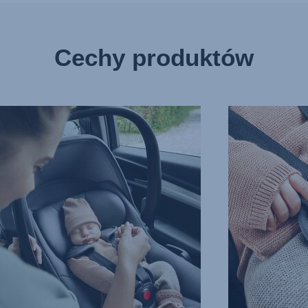
Cechy produktów
ŁATWE
ZAPINANIE,
RAJĄCY
KTÓRE
WEK,
NIE
ZAKŁÓCA
SNU,
3
z
10