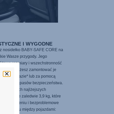
STYCZNE I WYGODNE
rz nosidełko BABY-SAFE CORE na
kie Wasze przygody. Jego
ktowe rozmiary i wszechstronność
zają, że możesz zamontować je
cznie na bazie* lub za pomocą
hodowych pasów bezpieczeństwa.
no z naszych najlżejszych
łek ważące zaledwie 3,9 kg, które
atwe w noszeniu i bezproblemowe
rzenoszeniu między pojazdami: