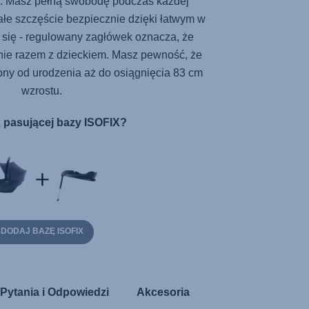
. Masz pełną swobodę podczas każdej
ałe szczęście bezpiecznie dzięki łatwym w
 się - regulowany zagłówek oznacza, że
 razem z dzieckiem. Masz pewność, że
ony od urodzenia aż do osiągnięcia 83 cm
wzrostu.
 pasującej bazy ISOFIX?
DODAJ BAZĘ ISOFIX
Pytania i Odpowiedzi
Akcesoria