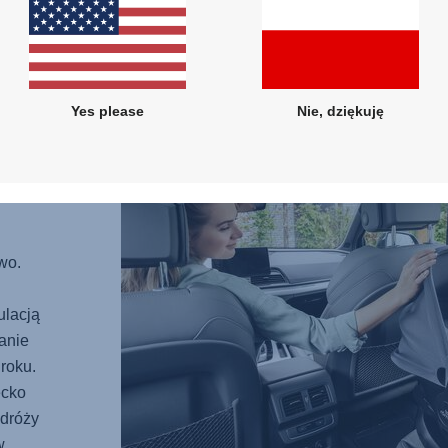
adapte
Dzięki
cały d
Yes please
Nie, dziękuję
TWA
i
wo.
ulacją
anie
roku.
ecko
odróży
w