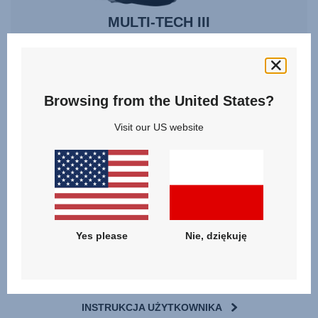
MULTI-TECH III
9 miesięcy - 6 lat | 9 - 25 kg
9 - 25 kg
9 - 25 kg
Browsing from the United States?
Visit our US website
Pliki do pobrania
Yes please
Nie, dziękuję
Lista typów
INSTRUKCJA UŻYTKOWNIKA