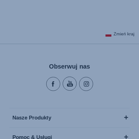
User Instructions (English)
Zmień kraj
Gebrauchsanleitung (Deutsch)
Mode d'emploi (Français)
Instrucciones del usuario (Español)
Manual de instruções (Português)
Obserwuj nas
Istruzioni per l’uso (Italiano)
Инструкция пользователя (Русский язык)
Instrukcja użytkownika (Język polski)
Pokyny k použití (Čeština)
Brugerinstruktioner (Dansk)
Gebruiksinstructies (Nederlands)
Nasze Produkty
Käyttöohjeet (Suomi)
Monteringsanvisning (Norsk)
Pomoc & Usługi