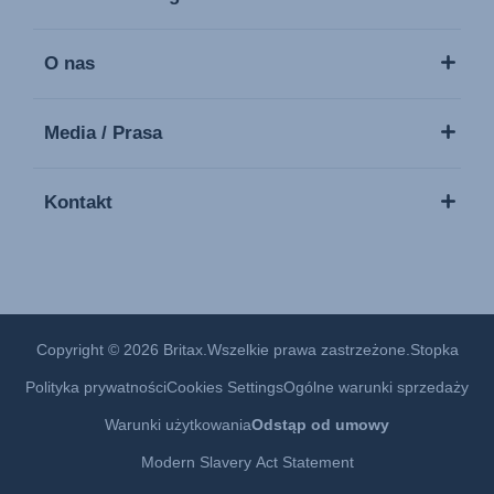
Navodila za uporabo (Slovenščina)
Bruksanvisning (Svenska)
O nas
Media / Prasa
Kontakt
Copyright © 2026 Britax.Wszelkie prawa zastrzeżone.
Stopka
Polityka prywatności
Cookies Settings
Ogólne warunki sprzedaży
Warunki użytkowania
Odstąp od umowy
Modern Slavery Act Statement