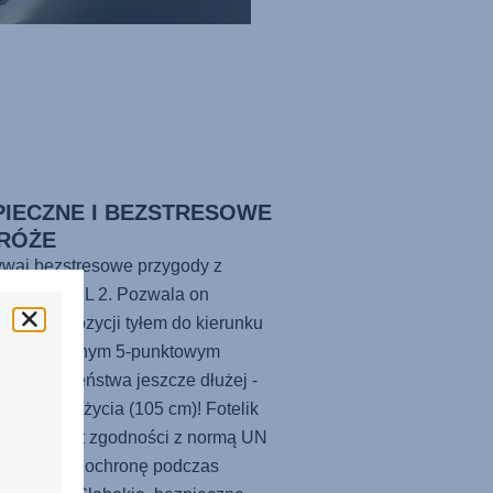
PIECZNE I BEZSTRESOWE
RÓŻE
ywaj bezstresowe przygody z
kiem
SWIVEL 2
. Pozwala on
ować w pozycji tyłem do kierunku
 z bezpiecznym 5-punktowym
bezpieczeństwa jeszcze dłużej -
4-ego roku życia (105 cm)! Fotelik
a certyfikat zgodności z normą UN
i zapewnia ochronę podczas