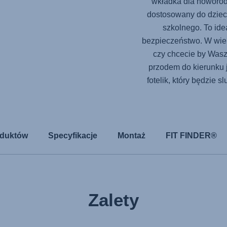
wkładka dla noworodk
dostosowany do dziec
szkolnego. To ide
bezpieczeństwo. W wie
czy chcecie by Wasz
przodem do kierunku j
fotelik, który będzie 
oduktów
Specyfikacje
Montaż
FIT FINDER®
Zalety