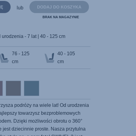
strony.
CĘ
DODAJ DO KOSZYKA
lub
BRAK NA MAGAZYNIE
 urodzenia - 7 lat | 40 - 125 cm
76 - 125
40 - 105
cm
cm
rzysza podróży na wiele lat! Od urodzenia
 najlepszy towarzysz bezproblemowych
dem. Dzięki możliwości obrotu o 360°
 jest dziecinnie proste. Nasza przytulna