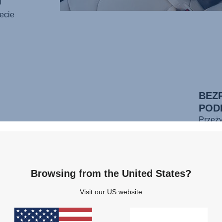
i
ecie
BEZ
POD
Przeż
foteli
podróż
jazdy
pasem 
Browsing from the United States?
aż do 
Visit our US website
posiad
R129 