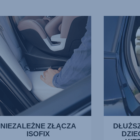
LEŻNE
DŁUŻSZE
A
PRZEWOŻENIE
,
DZIECKA
TYŁEM
DO
KIERUNKU
JAZDY,
3
z
13
NIEZALEŻNE ZŁĄCZA
DŁUŻS
ISOFIX
DZIE