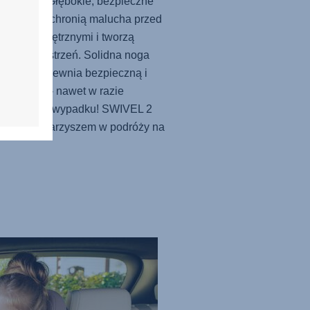
 podróży. Głębokie, bezpieczne
ła boczne chronią malucha przed
kami zewnętrznymi i tworzą
czną przestrzeń. Solidna noga
rająca zapewnia bezpieczną i
ną pozycję - nawet w razie
częśliwego wypadku!
SWIVEL 2
Waszym towarzyszem w podróży na