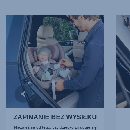
ZAPINANIE
NIEZA
BEZ
ZŁĄCZ
WYSIŁKU,
ISOFIX
1
2
z
z
13
13
ZAPINANIE BEZ WYSIŁKU
Niezależnie od tego, czy dziecko znajduje się