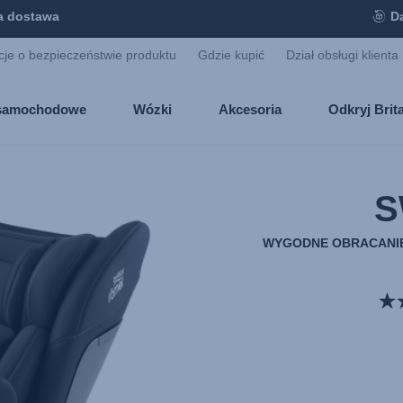
 dostawa
D
cje o bezpieczeństwie produktu
Gdzie kupić
Dział obsługi klienta
i samochodowe
Wózki
Akcesoria
Odkryj Bri
S
WYGODNE OBRACANIE