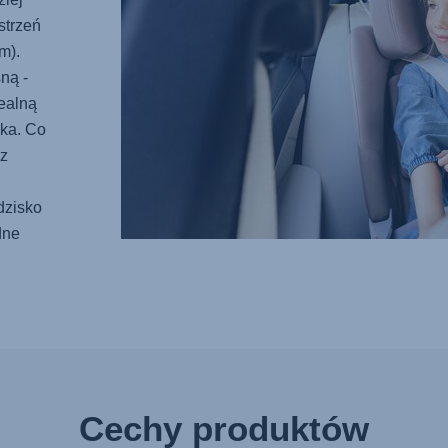
strzeń
m).
ną -
ealną
aka. Co
 z
dzisko
dne
Cechy produktów