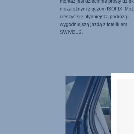
montaż jest dziecinnie prosty dzięk
niezależnym złączom ISOFIX. Moż
cieszyć się płynniejszą podróżą i
wygodniejszą jazdą z fotelikiem
SWIVEL 2
.