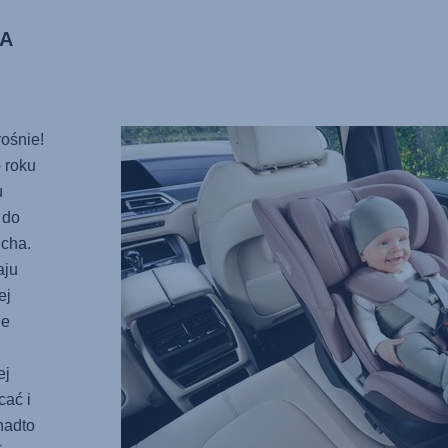
A
ośnie!
 roku
u
 do
cha.
aju
ej
ie
ej
cać i
nadto