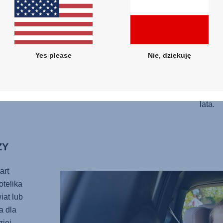
każdej
skrzyd
czynni
bezpie
podpie
Yes please
Nie, dziękuję
stabil
niesz
jest 
lata.
ŻY
art
otelika
iat lub
a dla
iej