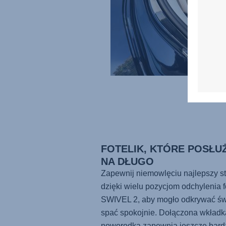
FOTELIK, KTÓRE POSŁU
NA DŁUGO
Zapewnij niemowlęciu najlepszy st
dzięki wielu pozycjom odchylenia f
SWIVEL 2
, aby mogło odkrywać św
spać spokojnie. Dołączona wkładk
noworodka zapewnia jeszcze bardz