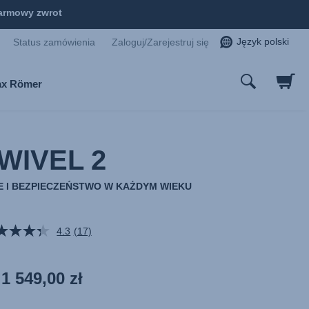
armowy zwrot
Język polski
Status zamówienia
Zaloguj/Zarejestruj się
tax Römer
WIVEL 2
 I BEZPIECZEŃSTWO W KAŻDYM WIEKU
4.3
(17)
Czytaj
17
Recenzji.
Łącze
1 549,00 zł
do
tej
samej