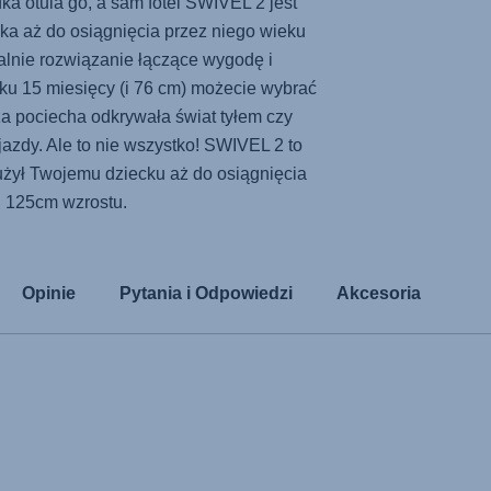
a otula go, a sam fotel
SWIVEL 2
jest
ka aż do osiągnięcia przez niego wieku
alnie rozwiązanie łączące wygodę i
ku 15 miesięcy (i 76 cm) możecie wybrać
a pociecha odkrywała świat tyłem czy
azdy. Ale to nie wszystko!
SWIVEL 2
to
slużył Twojemu dziecku aż do osiągnięcia
125cm wzrostu.
Opinie
Pytania i Odpowiedzi
Akcesoria