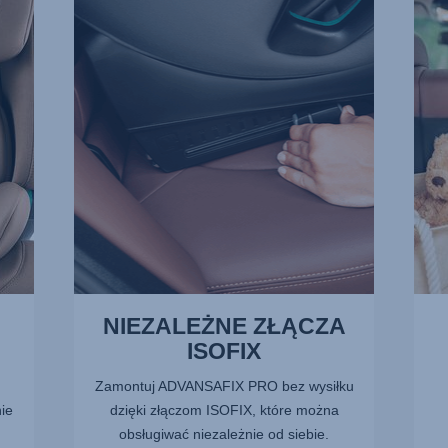
ZŁĄCZA
RYZ
ISOFIX,
OBR
1
2
z
z
13
13
NIEZALEŻNE ZŁĄCZA
ISOFIX
Zamontuj ADVANSAFIX PRO bez wysiłku
ie
dzięki złączom ISOFIX, które można
obsługiwać niezależnie od siebie.