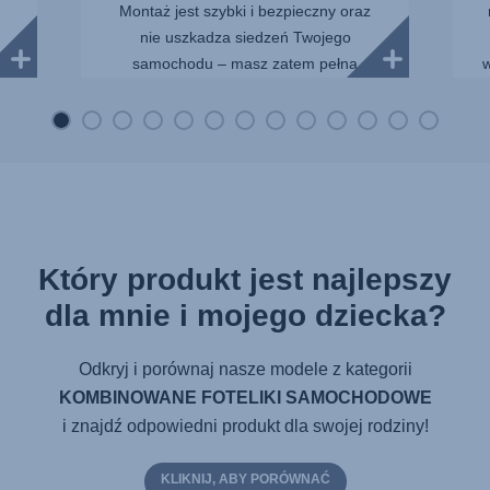
Montaż jest szybki i bezpieczny oraz
nie uszkadza siedzeń Twojego
samochodu – masz zatem pełną
w
kontrolę nad sy...
Który produkt jest najlepszy
dla mnie i mojego dziecka?
Odkryj i porównaj nasze modele z kategorii
KOMBINOWANE FOTELIKI SAMOCHODOWE
i znajdź odpowiedni produkt dla swojej rodziny!
KLIKNIJ, ABY PORÓWNAĆ