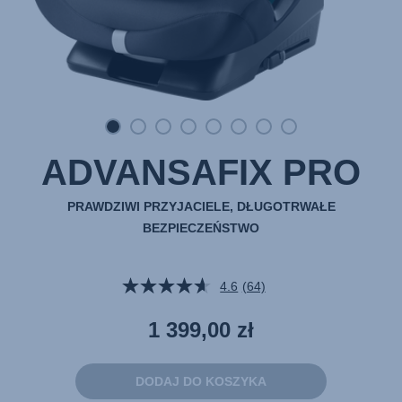
ADVANSAFIX PRO
PRAWDZIWI PRZYJACIELE, DŁUGOTRWAŁE
BEZPIECZEŃSTWO
4.6
(64)
Czytaj
64
Recenzji.
1 399,00 zł
Łącze
do
tej
samej
DODAJ DO KOSZYKA
strony.