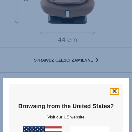
SPRAWDŹ CZĘŚCI ZAMIENNE
INSTRUKCJA UŻYTKOWNIKA
Browsing from the United States?
Montaż
Visit our US website