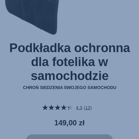
Podkładka ochronna
dla fotelika w
samochodzie
CHROŃ SIEDZENIA SWOJEGO SAMOCHODU
4.3
(12)
Czytaj
12
Recenzji.
149,00 zł
Łącze
do
tej