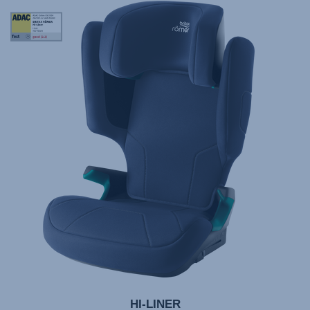
StiWa
10.23
+
ADAC
05.24
HI-LINER