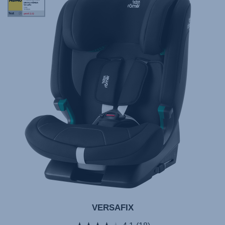
ADAC
Award
1821
10.2024
VERSAFIX