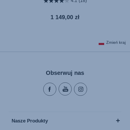
4.1
(18)
Aktualna
1 149,00 zł
cena
Zmień kraj
Obserwuj nas
Nasze Produkty