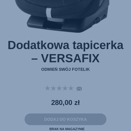
Dodatkowa tapicerka
– VERSAFIX
ODMIEŃ SWÓJ FOTELIK
(0)
Brak
wartości
oceny.
280,00 zł
Łącze
do
tej
samej
DODAJ DO KOSZYKA
strony.
BRAK NA MAGAZYNIE