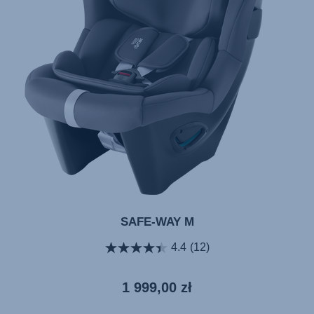
SAFE-WAY M
4.4
(12)
Aktualna
1 999,00 zł
cena