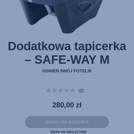
Dodatkowa tapicerka
– SAFE-WAY M
ODMIEŃ SWÓJ FOTELIK
(0)
Brak
wartości
oceny.
280,00 zł
Łącze
do
tej
samej
DODAJ DO KOSZYKA
strony.
BRAK NA MAGAZYNIE