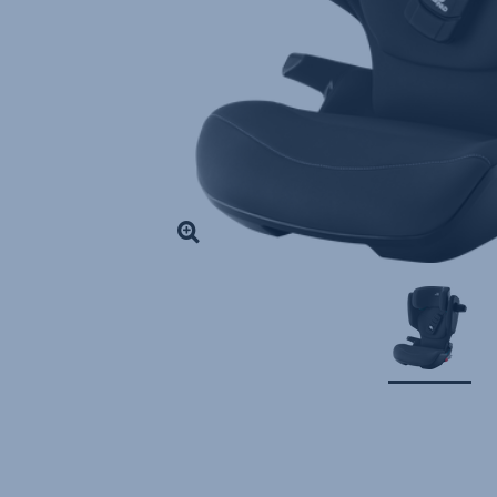
1
z
1