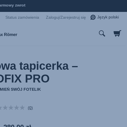
armowy zwrot
Język polski
Status zamówienia
Zaloguj/Zarejestruj się
tax Römer
wa tapicerka –
DFIX PRO
MIEŃ SWÓJ FOTELIK
(0)
Brak
wartości
oceny.
Łącze