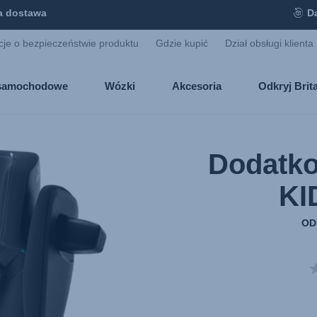
 dostawa
D
cje o bezpieczeństwie produktu
Gdzie kupić
Dział obsługi klienta
i samochodowe
Wózki
Akcesoria
Odkryj Bri
Dodatko
KI
OD