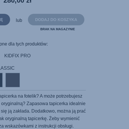
280,00 zł
do
tej
samej
strony.
CĘ
DODAJ DO KOSZYKA
lub
BRAK NA MAGAZYNIE
pne dla tych produktów:
KIDFIX PRO
CLASSIC
tapicerka na fotelik? A może potrzebujesz
tą oryginalną? Zapasowa tapicerka idealnie
wo się ją zakłada. Dodatkowo, można ją prać
jak oryginalną tapicerkę. Żeby wymienić
za wskazówkami z instrukcji obsługi.