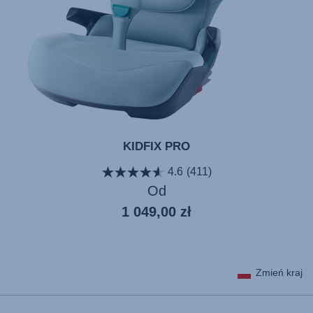
KIDFIX PRO
4.6
(411)
Od
Aktualna
1 049,00 zł
cena
Zmień kraj