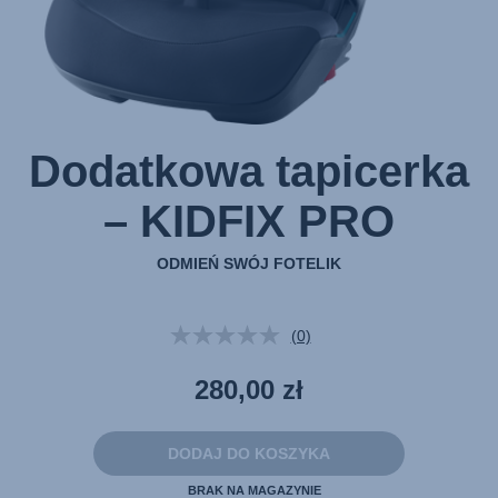
Dodatkowa tapicerka
– KIDFIX PRO
ODMIEŃ SWÓJ FOTELIK
(0)
Brak
wartości
oceny.
280,00 zł
Łącze
do
tej
samej
DODAJ DO KOSZYKA
strony.
BRAK NA MAGAZYNIE