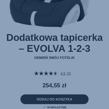
Dodatkowa tapicerka
– EVOLVA 1-2-3
ODMIEŃ SWÓJ FOTELIK
4.5
(2)
Czytaj
2
Recenzji.
254,55 zł
Łącze
do
tej
samej
DODAJ DO KOSZYKA
strony.
W MAGAZYNIE