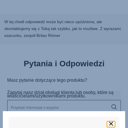
W tej chwili odpowiedź może być nieco opóźniona, ale
skontaktujemy się z Tobą tak szybko, jak to możliwe. Z wyrazami
szacunku, zespół Britax Römer
Pytania i Odpowiedzi