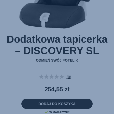
Dodatkowa tapicerka
– DISCOVERY SL
ODMIEŃ SWÓJ FOTELIK
(0)
Brak
wartości
oceny.
254,55 zł
Łącze
do
tej
samej
DODAJ DO KOSZYKA
strony.
W MAGAZYNIE