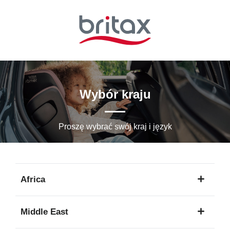
Przejdź
do
głównej
zawartości
Wybór kraju
Proszę wybrać swój kraj i język
Africa
1
Middle East
język