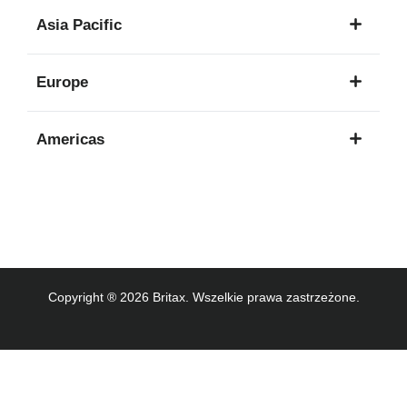
1
Asia Pacific
język
8
Europe
języków
16
Americas
języków
3
języków
Copyright ® 2026 Britax. Wszelkie prawa zastrzeżone.