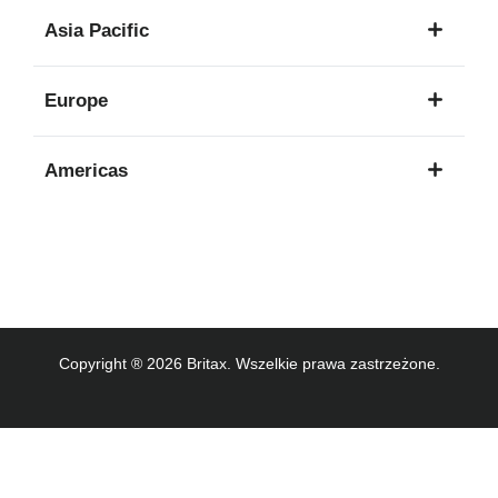
1
Asia Pacific
język
8
Europe
języków
16
Americas
języków
3
języków
Copyright ® 2026 Britax. Wszelkie prawa zastrzeżone.