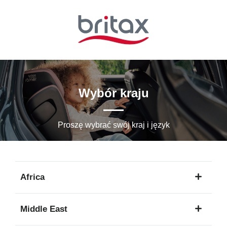
Przejdź
do
głównej
zawartości
Wybór kraju
Proszę wybrać swój kraj i język
Africa
1
Middle East
język