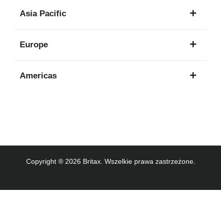
1
Asia Pacific
język
8
Europe
języków
16
Americas
języków
3
języków
Copyright ® 2026 Britax. Wszelkie prawa zastrzeżone.