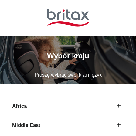
Przejdź
do
głównej
zawartości
Wybór kraju
Proszę wybrać swój kraj i język
Africa
1
Middle East
język