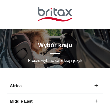
Przejdź
do
głównej
zawartości
Wybór kraju
Proszę wybrać swój kraj i język
Africa
1
Middle East
język