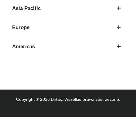
1
Asia Pacific
język
8
Europe
języków
16
Americas
języków
3
języków
Copyright ® 2026 Britax. Wszelkie prawa zastrzeżone.