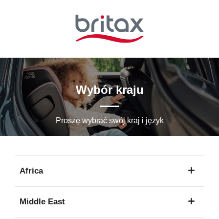
Przejdź
do
głównej
zawartości
Wybór kraju
Proszę wybrać swój kraj i język
Africa
1
Middle East
język