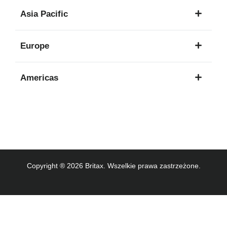
1
Asia Pacific
język
8
Europe
języków
16
Americas
języków
3
języków
Copyright ® 2026 Britax. Wszelkie prawa zastrzeżone.