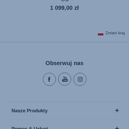
Aktualna
1 099,00 zł
cena
Zmień kraj
Obserwuj nas
Nasze Produkty
Pomoc & Usługi