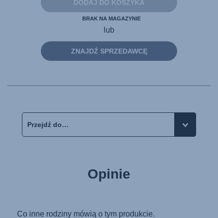
samej
DODAJ DO KOSZYKA
strony.
BRAK NA MAGAZYNIE
lub
ZNAJDŹ SPRZEDAWCĘ
Opinie