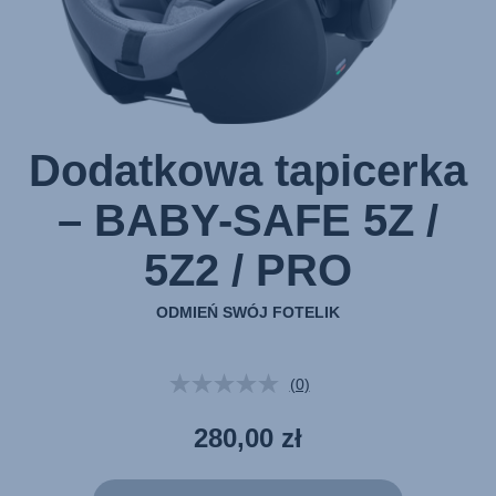
z
1
Dodatkowa tapicerka
– BABY-SAFE 5Z /
5Z2 / PRO
ODMIEŃ SWÓJ FOTELIK
(0)
Brak
wartości
oceny.
280,00 zł
Łącze
do
tej