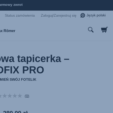
armowy zwrot
Język polski
Status zamówienia
Zaloguj/Zarejestruj się
tax Römer
wa tapicerka –
DFIX PRO
MIEŃ SWÓJ FOTELIK
(0)
Brak
wartości
oceny.
Łącze