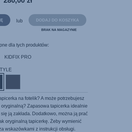
280,00 zł
do
tej
samej
strony.
CĘ
DODAJ DO KOSZYKA
lub
BRAK NA MAGAZYNIE
pne dla tych produktów:
KIDFIX PRO
 STYLE
tapicerka na fotelik? A może potrzebujesz
tą oryginalną? Zapasowa tapicerka idealnie
wo się ją zakłada. Dodatkowo, można ją prać
jak oryginalną tapicerkę. Żeby wymienić
za wskazówkami z instrukcji obsługi.