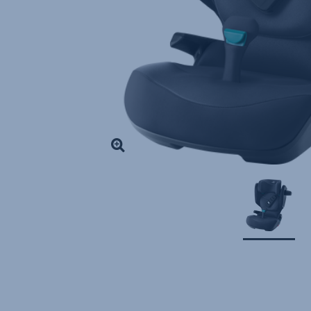
1
z
1