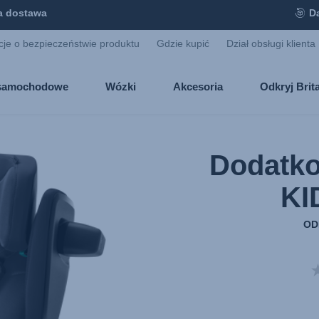
 dostawa
D
cje o bezpieczeństwie produktu
Gdzie kupić
Dział obsługi klienta
i samochodowe
Wózki
Akcesoria
Odkryj Bri
Dodatko
KI
OD