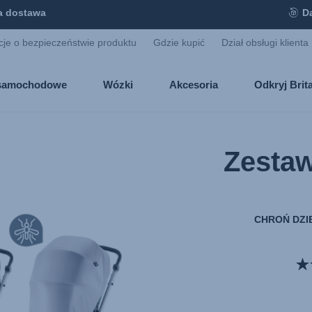
 dostawa
D
cje o bezpieczeństwie produktu
Gdzie kupić
Dział obsługi klienta
i samochodowe
Wózki
Akcesoria
Odkryj Bri
Zesta
CHROŃ DZI