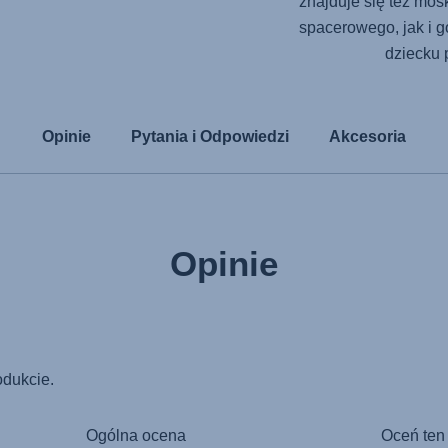
znajduje się też mos
spacerowego, jak i 
dziecku 
Opinie
Pytania i Odpowiedzi
Akcesoria
Opinie