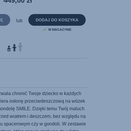
449,00 zł
do
tej
samej
strony.
CĘ
DODAJ DO KOSZYKA
lub
W MAGAZYNIE
wala chronić Twoje dziecko w każdych
iera osłonę przeciwdeszczową na wózek
gondolę SMILE. Dzięki temu Twój maluch
przed wiatrem i deszczem, bez względu na
ku spacerowym czy w gondoli. W zestawie