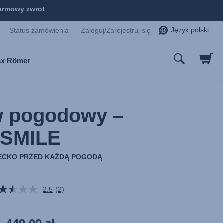
armowy zwrot
Język polski
Status zamówienia
Zaloguj/Zarejestruj się
tax Römer
w pogodowy –
SMILE
ECKO PRZED KAŻDĄ POGODĄ
2.5
(2)
Czytaj
2
Recenzji.
Łącze