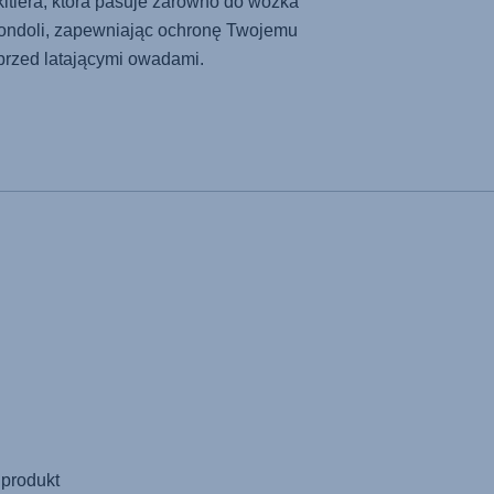
kitiera, która pasuje zarówno do wózka
gondoli, zapewniając ochronę Twojemu
przed latającymi owadami.