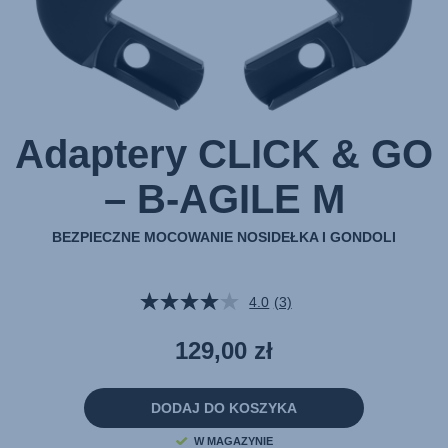
Adaptery CLICK & GO
– B-AGILE M
BEZPIECZNE MOCOWANIE NOSIDEŁKA I GONDOLI
4.0
(3)
Czytaj
3
Recenzji.
129,00 zł
Łącze
do
tej
samej
DODAJ DO KOSZYKA
strony.
W MAGAZYNIE