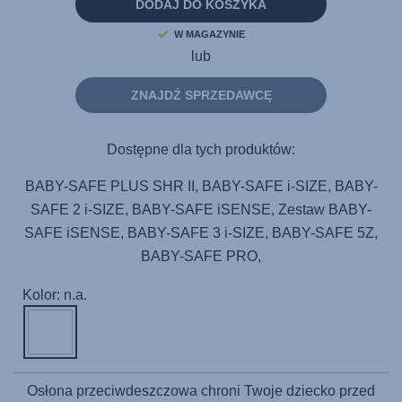
samej
DODAJ DO KOSZYKA
strony.
W MAGAZYNIE
lub
ZNAJDŹ SPRZEDAWCĘ
Dostępne dla tych produktów:
BABY-SAFE PLUS SHR II, BABY-SAFE i-SIZE, BABY-
SAFE 2 i-SIZE, BABY-SAFE iSENSE, Zestaw BABY-
SAFE iSENSE, BABY-SAFE 3 i-SIZE, BABY-SAFE 5Z,
BABY-SAFE PRO,
Kolor: n.a.
Osłona przeciwdeszczowa chroni Twoje dziecko przed