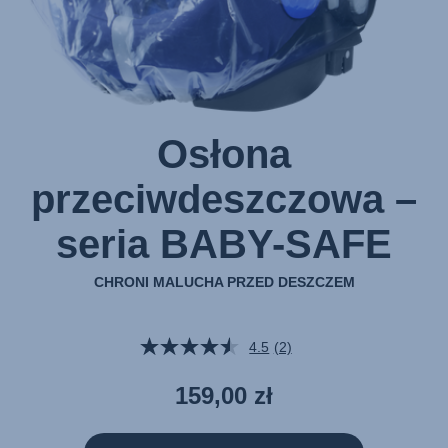
Osłona
przeciwdeszczowa –
seria BABY-SAFE
CHRONI MALUCHA PRZED DESZCZEM
4.5
(2)
Czytaj
2
Recenzji.
159,00 zł
Łącze
do
tej