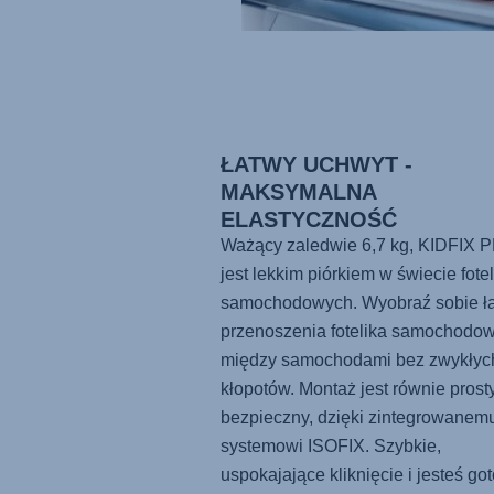
ŁATWY UCHWYT -
MAKSYMALNA
ELASTYCZNOŚĆ
Ważący zaledwie 6,7 kg,
KIDFIX 
jest lekkim piórkiem w świecie fote
samochodowych. Wyobraź sobie ł
przenoszenia fotelika samochodo
między samochodami bez zwykłyc
kłopotów. Montaż jest równie prosty
bezpieczny, dzięki zintegrowanem
systemowi ISOFIX. Szybkie,
uspokajające kliknięcie i jesteś go