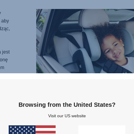
y
 aby
dząc,
 jest
ronę
om
je
m, jak
Browsing from the United States?
wany,
Visit our US website
.