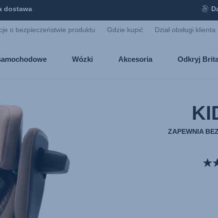
 dostawa
D
cje o bezpieczeństwie produktu
Gdzie kupić
Dział obsługi klienta
i samochodowe
Wózki
Akcesoria
Odkryj Bri
KI
ZAPEWNIA BE