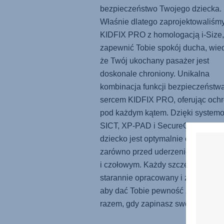
bezpieczeństwo Twojego dziecka.
Właśnie dlatego zaprojektowaliśm
KIDFIX PRO
z homologacją i-Size,
zapewnić Tobie spokój ducha, wie
że Twój ukochany pasażer jest
doskonale chroniony. Unikalna
kombinacja funkcji bezpieczeństwa
sercem
KIDFIX PRO
, oferując och
pod każdym kątem. Dzięki system
SICT, XP-PAD i SecureGuard* Two
dziecko jest optymalnie chronione
zarówno przed uderzeniem boczny
i czołowym. Każdy szczegół został
starannie opracowany i zaprojekto
aby dać Tobie pewność za każdym
razem, gdy zapinasz swoje dziecko