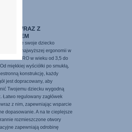
FORT WRAZ Z
ASTANIEM
źcie sobie swoje dziecko
adczające najwyższej ergonomii w
ku
KIDFIX PRO
w wieku od 3,5 do
. Od miękkiej wyściółki po smukłą,
zestronną konstrukcję, każdy
ół jest dopracowany, aby
nić Twojemu dziecku wygodną
ż. Łatwo regulowany zagłówek
 wraz z nim, zapewniając wsparcie
lne dopasowanie. A na te cieplejsze
arannie rozmieszczone otwory
acyjne zapewniają odrobinę