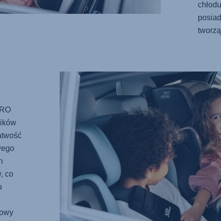
chłod
posiad
tworzą
PRO
lików
atwość
wego
h
, co
u
towy