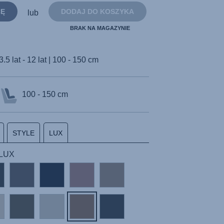
strony.
CĘ
DODAJ DO KOSZYKA
lub
BRAK NA MAGAZYNIE
3.5 lat - 12 lat | 100 - 150 cm
100 - 150 cm
STYLE
LUX
 LUX