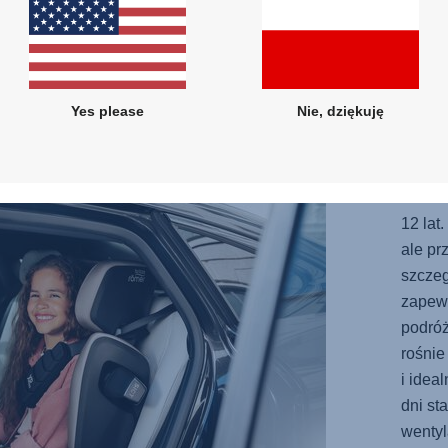
KOM
Yes please
Nie, dziękuję
DOR
Wyobra
doświ
foteli
12 lat
ale pr
szczeg
zapew
podró
rośnie
i idea
dni st
wentyl