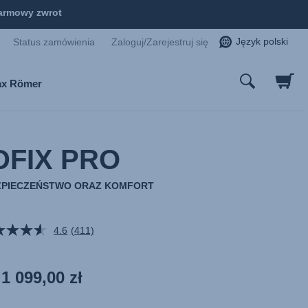
armowy zwrot
Język polski
Status zamówienia
Zaloguj/Zarejestruj się
tax Römer
DFIX PRO
ZPIECZEŃSTWO ORAZ KOMFORT
4.6
(411)
Czytaj
411
Recenzji.
Łącze
1 099,00 zł
do
tej
samej