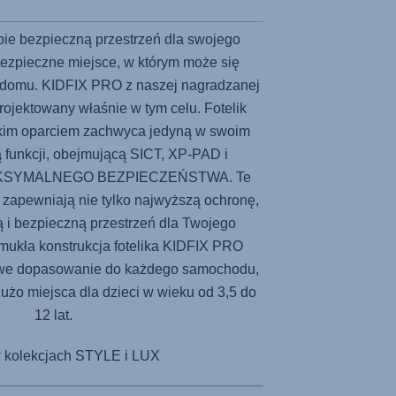
bie bezpieczną przestrzeń dla swojego
 bezpieczne miejsce, w którym może się
w domu.
KIDFIX PRO
z naszej nagradzanej
projektowany właśnie w tym celu. Fotelik
im oparciem zachwyca jedyną w swoim
 funkcji, obejmującą SICT, XP-PAD i
MAKSYMALNEGO BEZPIECZEŃSTWA. Te
 zapewniają nie tylko najwyższą ochronę,
ą i bezpieczną przestrzeń dla Twojego
mukła konstrukcja fotelika
KIDFIX PRO
we dopasowanie do każdego samochodu,
użo miejsca dla dzieci w wieku od 3,5 do
12 lat.
w kolekcjach STYLE i LUX