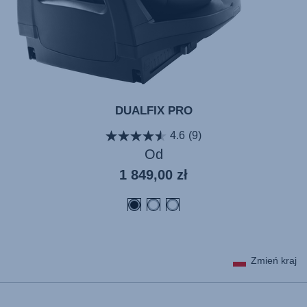
DUALFIX PRO
4.6
(9)
Od
Aktualna
1 849,00 zł
cena
Zmień kraj