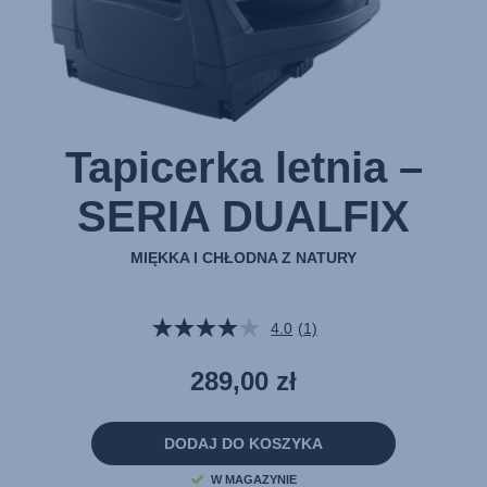
Tapicerka letnia –
SERIA DUALFIX
MIĘKKA I CHŁODNA Z NATURY
4.0
(1)
Czytaj
1
Recenzję.
289,00 zł
Łącze
do
tej
samej
DODAJ DO KOSZYKA
strony.
W MAGAZYNIE