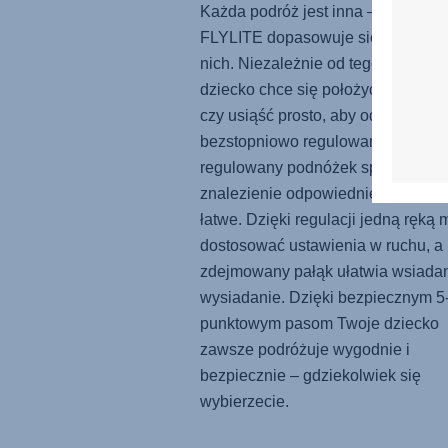
Każda podróż jest inna – a
FLYLITE
dopasowuje się do każde
nich. Niezależnie od tego, czy Two
dziecko chce się położyć na drzem
czy usiąść prosto, aby odkrywać św
bezstopniowo regulowane oparcie 
regulowany podnóżek sprawiają, ż
znalezienie odpowiedniej pozycji j
łatwe. Dzięki regulacji jedną ręką
dostosować ustawienia w ruchu, a
zdejmowany pałąk ułatwia wsiadan
wysiadanie. Dzięki bezpiecznym 5
punktowym pasom Twoje dziecko
zawsze podróżuje wygodnie i
bezpiecznie – gdziekolwiek się
wybierzecie.