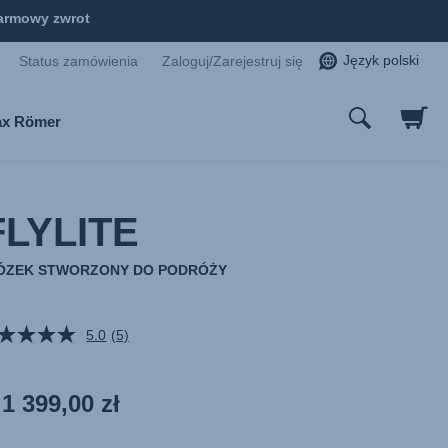
armowy zwrot
Język polski
Status zamówienia
Zaloguj/Zarejestruj się
tax Römer
FLYLITE
ZEK STWORZONY DO PODRÓŻY
5.0
(5)
Czytaj
5
Recenzji.
Łącze
1 399,00 zł
do
tej
samej