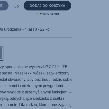
strony.
CĘ
DODAJ DO KOSZYKA
lub
W MAGAZYNIE
d urodzenia - 4 lat | 0 - 22 kg
 czy spontaniczne wycieczki? Z
FLYLITE
t prosta. Nasz lekki wózek, zatwierdzony
stał stworzony, aby bez trudu radzić sobie
i, tłumami i codziennymi przygodami.
ową wygodę z przemyślanymi funkcjami –
ręką, oddychające siedzisko z siatki i
 oparcie. Dla rodzin, które poruszają się