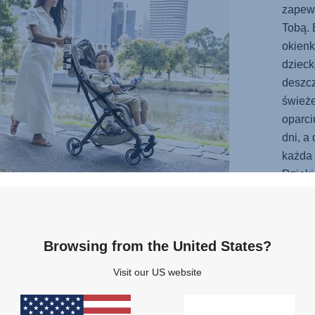
zapewn
Tobą. 
okienk
dzieck
deszc
świeże
oparci
dni, a
każda 
Dzięki
obrot
jest p
w podr
Browsing from the United States?
Visit our US website