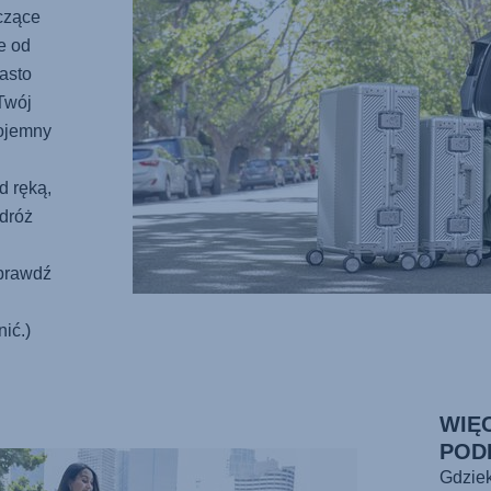
czące
e od
asto
Twój
ojemny
d ręką,
odróż
prawdź
ić.)
WIĘ
POD
Gdziek