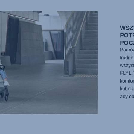
WSZ
POT
POC
Podró
trudne
wszys
FLYL
komfor
kubek.
aby od