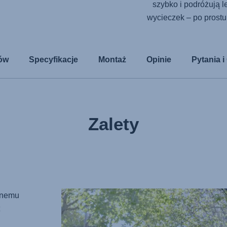
szybko i podróżują l
wycieczek – po prost
ów
Specyfikacje
Montaż
Opinie
Pytania 
Zalety
znemu