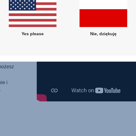
j z
je
kę,
Yes please
Nie, dziękuję
iat,
i
e
est
 możesz
ie i
-