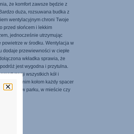
ia, że komfort zawsze będzie z
Bardzo duża, rozsuwana budka z
iem wentylacyjnym chroni Twoje
o przed słońcem i lekkim
zem, jednocześnie utrzymując
 powietrze w środku. Wentylacja w
u dodaje przewiewności w ciepłe
 dołączona wkładka sprawia, że
podróż jest wygodna i przytulna.
 amortyzacji wszystkich kół i
owym przednim kołom każdy spacer
rzyjemny – w parku, w mieście czy
óży.