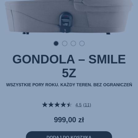
GONDOLA – SMILE
5Z
WSZYSTKIE PORY ROKU. KAŻDY TEREN. BEZ OGRANICZEŃ
4.5
(11)
Czytaj
11
Recenzji.
999,00 zł
Łącze
do
tej
samej
DODAJ DO KOSZYKA