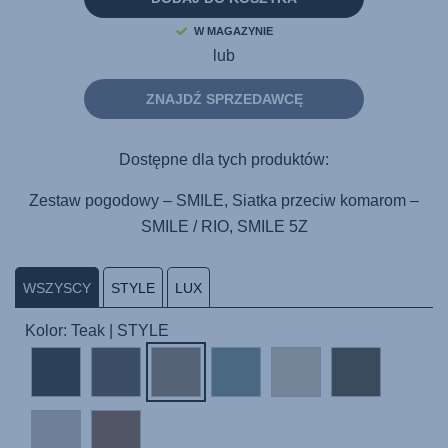
strony.
W MAGAZYNIE
lub
ZNAJDŹ SPRZEDAWCĘ
Dostępne dla tych produktów:
Zestaw pogodowy – SMILE, Siatka przeciw komarom –
SMILE / RIO, SMILE 5Z
WSZYSCY
STYLE
LUX
Kolor: Teak | STYLE