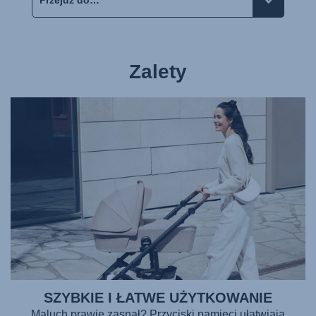
Zalety
SZYBKIE I ŁATWE UŻYTKOWANIE
Maluch prawie zasnął? Przyciski pamięci ułatwiają