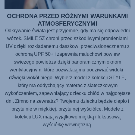
OCHRONA PRZED RÓŻNYMI WARUNKAMI
ATMOSFERYCZNYMI
Odkrywanie świata jest przyjemne, gdy ma się odpowiedni
wózek. SMILE 5Z chroni przed szkodliwymi promieniami
UV dzięki rozkładanemu daszkowi przeciwsłonecznemu z
ochroną UPF 50+ i zapewnia maluchowi powiew
świeżego powietrza dzięki panoramicznym oknom
wentylacyjnym, które pozwalają mu podziwiać widoki i
dźwięki wokół niego. Wybierz model z kolekcji STYLE,
który ma oddychający materac z siateczkowym
wykończeniem, zapewniający dziecku chłód w najgorętsze
dni. Zimno na zewnątrz? Twojemu dziecku będzie ciepło i
przytulnie w miękkiej, przytulnej wyściółce. Modele z
kolekcji LUX mają wyjątkowo miękką i luksusową
wyściółkę wewnętrzną.