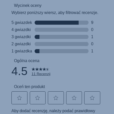
Instrucciones del usuario (Español)
Manual de instruções (Português)
Istruzioni per l’uso (Italiano)
Инструкция пользователя (Русский язык)
Instrukcja użytkownika (Język polski)
Návod na použitie (Slovenský jazyk)
Инструкция за ползване (Български език)
Upute za uporabu (Hrvatski jezik)
Pokyny k použití (Čeština)
Brugerinstruktioner (Dansk)
Gebruiksinstructies (Nederlands)
Kasutusjuhend (Eesti keel)
Käyttöohjeet (Suomi)
Οδηγίες χρήσης (Ελληνική γλώσσα)