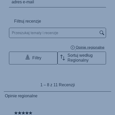
Használati útmutató (Magyar nyelv)
Lietošanas instrukcija (Latviešu valoda)
Naudojimo instrukcija (Lietuvių kalba)
Monteringsanvisning (Norsk)
Instrucţiuni de utilizare (Limba română)
Uputstvo za korišcenje (Srpski)
Navodila za uporabo (Slovenščina)
Bruksanvisning (Svenska)
Kullanım talimatı (Türkçe)