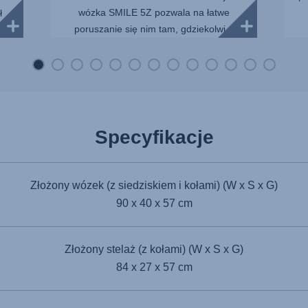
wózka SMILE 5Z pozwala na łatwe
ł
poruszanie się nim tam, gdziekolwi...
..
Specyfikacje
Złożony wózek (z siedziskiem i kołami) (W x S x G)
90 x 40 x 57 cm
Złożony stelaż (z kołami) (W x S x G)
84 x 27 x 57 cm