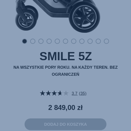
SMILE 5Z
NA WSZYSTKIE PORY ROKU. NA KAŻDY TEREN. BEZ
OGRANICZEŃ
3.7
(35)
Czytaj
35
Recenzji.
2 849,00 zł
Łącze
do
tej
samej
DODAJ DO KOSZYKA
strony.