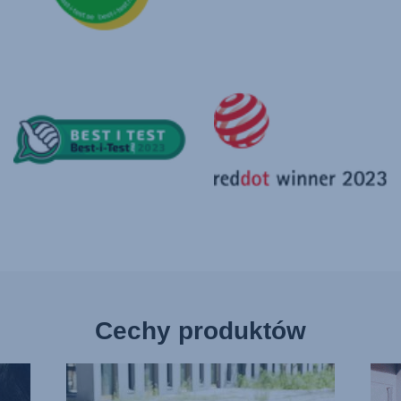
Cechy produktów
SMUKŁA
OBR
KONSTRUKCJA,
SIED