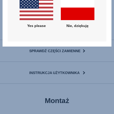
Yes please
Nie, dziękuję
SPRAWDŹ CZĘŚCI ZAMIENNE
INSTRUKCJA UŻYTKOWNIKA
User Instructions (English)
Montaż
Gebrauchsanleitung (Deutsch)
تعليمات المستخدم) اَللُّغَةُ اَلْعَرَبِيَّة)