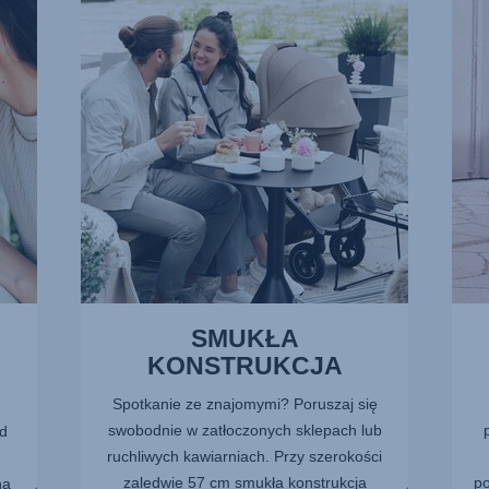
1
2
z
z
13
13
SMUKŁA
KONSTRUKCJA
Spotkanie ze znajomymi? Poruszaj się
swobodnie w zatłoczonych sklepach lub
od
ruchliwych kawiarniach. Przy szerokości
zaledwie 57 cm smukła konstrukcja
po
na