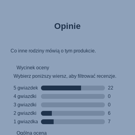
Käyttöohjeet (Suomi)
Οδηγίες χρήσης (Ελληνική γλώσσα)
Opinie
Használati útmutató (Magyar nyelv)
Lietošanas instrukcija (Latviešu valoda)
Naudojimo instrukcija (Lietuvių kalba)
Monteringsanvisning (Norsk)
Instrucţiuni de utilizare (Limba română)
Uputstvo za korišcenje (Srpski)
Navodila za uporabo (Slovenščina)
Bruksanvisning (Svenska)
Kullanım talimatı (Türkçe)