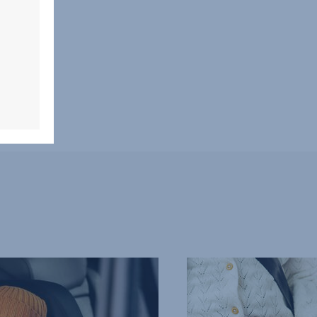
SECUREGUARD,
4
z
10