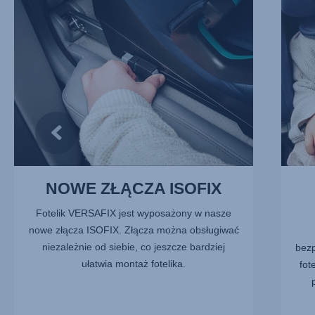
z
2
10
z
10
NOWE ZŁĄCZA ISOFIX
Fotelik VERSAFIX jest wyposażony w nasze
nowe złącza ISOFIX. Złącza można obsługiwać
niezależnie od siebie, co jeszcze bardziej
bezp
ułatwia montaż fotelika.
fot