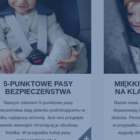
PIERSIOWĄ,
3
z
10
5-PUNKTOWE PASY
MIĘKK
BEZPIECZEŃSTWA
NA KL
Naszym zdaniem 5-punktowe pasy
Nasze nowe 
ieczeństwa dają dziecku podróżującemu w
dopasowują si
eliku najlepszą ochronę. Jest ono przypięte
dziecka. Poma
pewnie wewnątrz chroniącej je obudowy
w przypadku 
fotelika. W przypadku kolizji pasy
wygodę dz