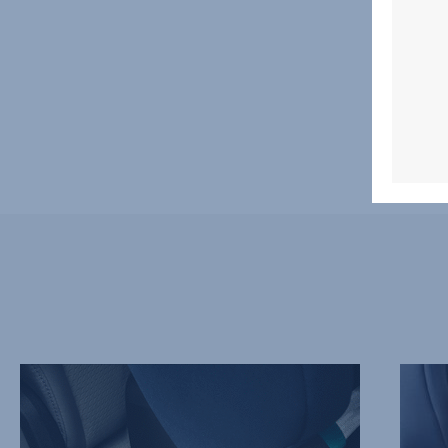
NOWE
5-
ZŁĄCZA
PUNK
ISOFIX,
PASY
1
BEZPI