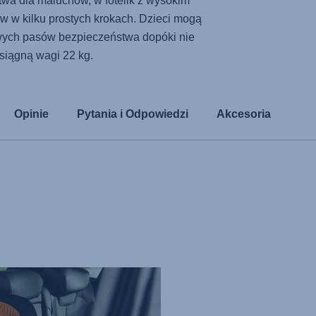
wa dla maluchów, w fotelik z wysokim
w w kilku prostych krokach. Dzieci mogą
wych pasów bezpieczeństwa dopóki nie
siągną wagi 22 kg.
Opinie
Pytania i Odpowiedzi
Akcesoria