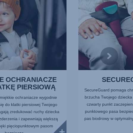
IE OCHRANIACZE
SECURE
ATKĘ PIERSIOWĄ
SecureGuard pomaga chron
brzucha Twojego dziecka
miękkie ochraniacze wygodnie
czwarty punkt zaczepien
ę do klatki piersiowej Twojego
punktowego pasa bezpie
gają zredukować ruchy dziecka
pas biodrowy w optymalny
zderzenia i zapewniają większą
ięki pięciopunktowym pasom