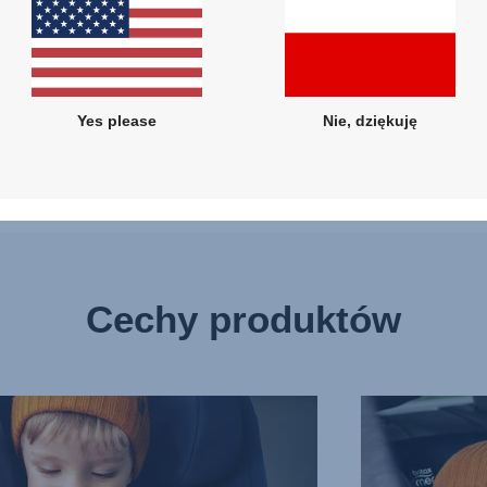
Yes please
Nie, dziękuję
Cechy produktów
MIĘKKIE
TOWE
OCHRANIACZE
NA
ECZEŃSTWA,
KLATKĘ