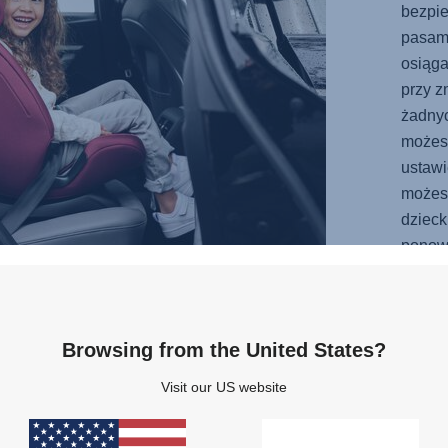
bezpie
pasam
osiąga
przy z
żadnyc
możes
ustawi
możesz
dzieck
ponown
Browsing from the United States?
Visit our US website
Nagrody i wyróżnienia