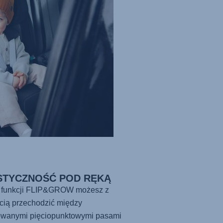
STYCZNOŚĆ POD RĘKĄ
i funkcji FLIP&GROW możesz z
cią przechodzić między
wanymi pięciopunktowymi pasami