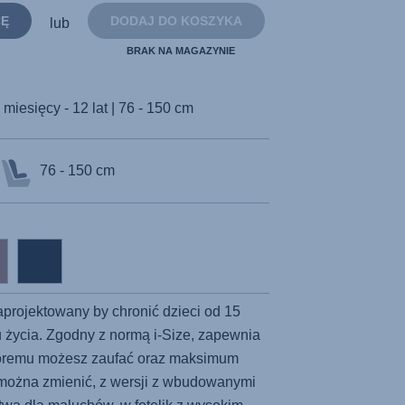
strony.
CĘ
DODAJ DO KOSZYKA
lub
BRAK NA MAGAZYNIE
 miesięcy - 12 lat | 76 - 150 cm
76 - 150 cm
aprojektowany by chronić dzieci od 15
u życia. Zgodny z normą i-Size, zapewnia
tóremu możesz zaufać oraz maksimum
k można zmienić, z wersji z wbudowanymi