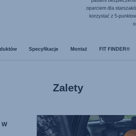
pasami bezpieczeńst
oparciem dla starszakó
korzystać z 5-punkto
o
oduktów
Specyfikacje
Montaż
FIT FINDER®
Zalety
 W