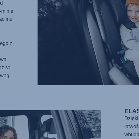
od
ym nie
jąc mu
nego z
twa
aż są
 wagi.
ELA
Dzięk
łatwoś
wbudo