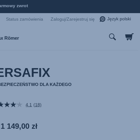
armowy zwrot
Język polski
Status zamówienia
Zaloguj/Zarejestruj się
tax Römer
ERSAFIX
BEZPIECZEŃSTWO DLA KAŻDEGO
4.1
(18)
Czytaj
18
Recenzji.
Łącze
1 149,00 zł
do
tej
samej