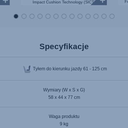
F
ą
Impact Cushion Technology (SICT)
ie
minimalizuje odległość między
samochodem a fotelikiem samochod...
Specyfikacje
Tyłem do kierunku jazdy
61 - 125 cm
Wymiary (W x S x G)
58 x 44 x 77 cm
Waga produktu
9 kg