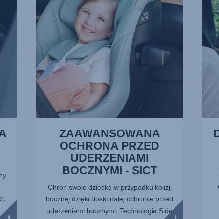
UDERZENIAMI
TYŁE
BOCZNYMI
2
-
z
SICT,
13
1
z
13
A
ZAAWANSOWANA
OCHRONA PRZED
UDERZENIAMI
BOCZNYMI - SICT
ny
Chroń swoje dziecko w przypadku kolizji
j.
bocznej dzięki doskonałej ochronie przed
uderzeniami bocznymi. Technologia Side