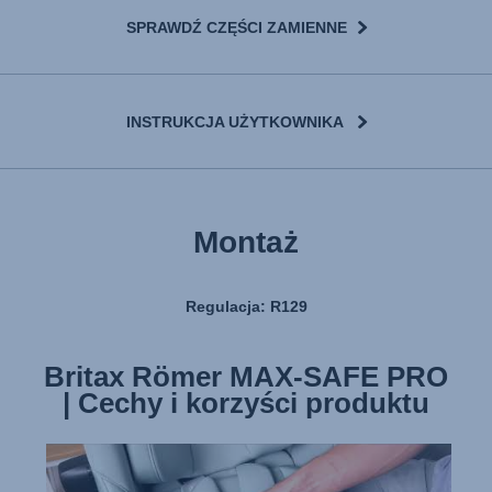
SPRAWDŹ CZĘŚCI ZAMIENNE
INSTRUKCJA UŻYTKOWNIKA
Montaż
Regulacja: R129
Britax Römer MAX-SAFE PRO
Britax Römer MAX-SAFE PRO
| Cechy i korzyści produktu
| Montaż