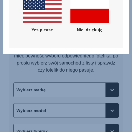
Czy fotelik pasuje do
Yes please
Nie, dziękuję
Twojego samochodu?
Nie każdy fotelik pasuje do każdego auta. Żeby
mieć pewność wyboru odpowiedniego fotelika, po
prostu wybierz swój samochód z listy i sprawdź
czy fotelik do niego pasuje.