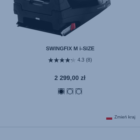
SWINGFIX M i-SIZE
4.3
(8)
Aktualna
2 299,00 zł
cena
Zmień kraj