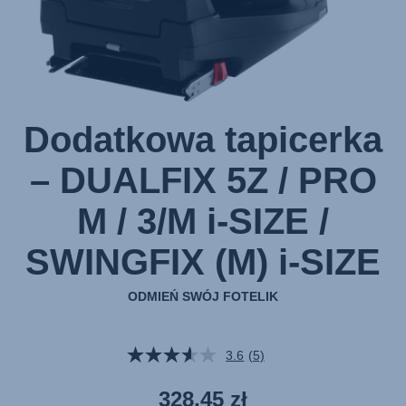
/
SWINGFIX
(M)
i-
SIZE
Galaxy
Dodatkowa tapicerka
Black,
1
– DUALFIX 5Z / PRO
z
M / 3/M i-SIZE /
1
SWINGFIX (M) i-SIZE
ODMIEŃ SWÓJ FOTELIK
3.6
(5)
Czytaj
5
Recenzji.
328,45 zł
Łącze