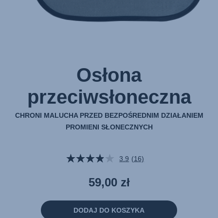
Osłona
przeciwsłoneczna
CHRONI MALUCHA PRZED BEZPOŚREDNIM DZIAŁANIEM
PROMIENI SŁONECZNYCH
3.9
(16)
Czytaj
16
Recenzji.
59,00 zł
Łącze
do
tej
samej
DODAJ DO KOSZYKA
strony.