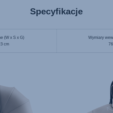
Specyfikacje
e (W x S x G)
Wymiary wewn
23 cm
76