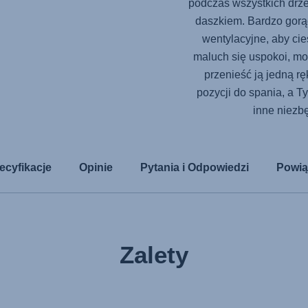
podczas wszystkich drz
daszkiem. Bardzo gorą
wentylacyjne, aby ci
maluch się uspokoi, mo
przenieść ją jedną r
pozycji do spania, a T
inne niezbę
ecyfikacje
Opinie
Pytania i Odpowiedzi
Powią
Zalety