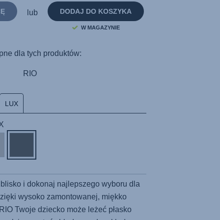
strony.
CĘ
DODAJ DO KOSZYKA
lub
W MAGAZYNIE
pne dla tych produktów:
RIO
LUX
UX
blisko i dokonaj najlepszego wyboru dla
 dzięki wysoko zamontowanej, miękko
 RIO Twoje dziecko może leżeć płasko