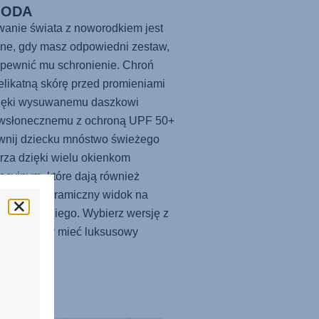
ODA
anie świata z noworodkiem jest
ne, gdy masz odpowiedni zestaw,
pewnić mu schronienie. Chroń
elikatną skórę przed promieniami
ięki wysuwanemu daszkowi
iwsłonecznemu z ochroną UPF 50+
wnij dziecku mnóstwo świeżego
rza dzięki wielu okienkom
acyjnym, które dają również
ujący panoramiczny widok na
ko wokół niego. Wybierz wersję z
ji LUX, aby mieć luksusowy
ał gondoli.