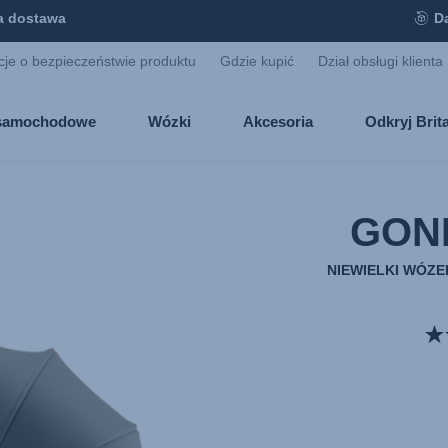
 dostawa
D
cje o bezpieczeństwie produktu
Gdzie kupić
Dział obsługi klienta
i samochodowe
Wózki
Akcesoria
Odkryj Bri
GOND
NIEWIELKI WÓZE