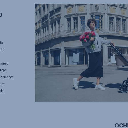
O
do
ie,
 mieć
jego
 brudne
ąc
ch.
OCH