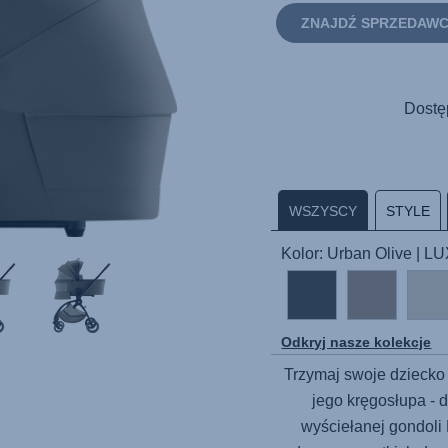
ZNAJDŹ SPRZEDAW
Dostę
WSZYSCY
STYLE
Kolor: Urban Olive | L
Odkryj nasze kolekcje
Trzymaj swoje dziecko 
jego kręgosłupa -
wyściełanej gondoli