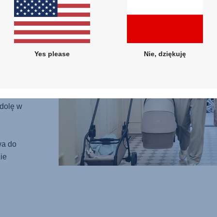
m
 wózka
Yes please
Nie, dziękuję
.
 i
i
ndolę w
wa do
ie