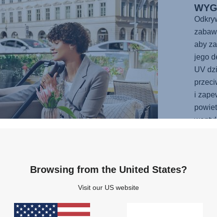
WYG
Odkryw
zabaw
aby za
jego d
UV dz
przec
i zape
powiet
wentyl
ekscyt
wszyst
kolekc
Browsing from the United States?
materi
Visit our US website
EGO