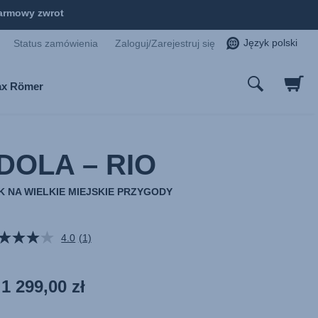
armowy zwrot
Język polski
Status zamówienia
Zaloguj/Zarejestruj się
tax Römer
OLA – RIO
K NA WIELKIE MIEJSKIE PRZYGODY
4.0
(1)
Czytaj
1
Recenzję.
Łącze
1 299,00 zł
do
tej
samej