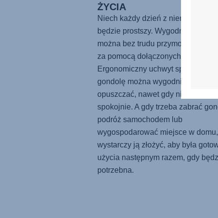
ŻYCIA
Niech każdy dzień z niemowlęcie
będzie prostszy. Wygodną gondolę
można bez trudu przymocować do
za pomocą dołączonych adapterów
Ergonomiczny uchwyt sprawia, że
gondolę można wygodnie podnosić
opuszczać, nawet gdy niemowlę śp
spokojnie. A gdy trzeba zabrać go
podróż samochodem lub
wygospodarować miejsce w domu,
wystarczy ją złożyć, aby była goto
użycia następnym razem, gdy będz
potrzebna.