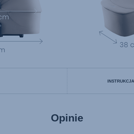
INSTRUKCJ
User Instructions (English)
Opinie
g (Deutsch)
Gebruiksinstructies (Ned