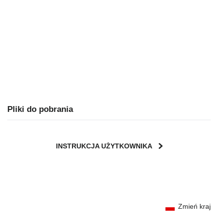
Pliki do pobrania
INSTRUKCJA UŻYTKOWNIKA
User Instructions (English)
Zmień kraj
Gebrauchsanleitung (Deutsch)