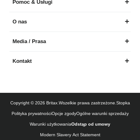
Pomoc & Usługi
Gebruiksinstructies (Nederlands)
Kasutusjuhend (Eesti keel)
O nas
Käyttöohjeet (Suomi)
Οδηγίες χρήσης (Ελληνική γλώσσα)
Media / Prasa
עברית) מדריך למשתמש)
Használati útmutató (Magyar nyelv)
Kontakt
Lietošanas instrukcija (Latviešu valoda)
Naudojimo instrukcija (Lietuvių kalba)
Monteringsanvisning (Norsk)
Instrucţiuni de utilizare (Limba română)
Uputstvo za korišcenje (Srpski)
Copyright © 2026 Britax.Wszelkie prawa zastrzeżone.
Stopka
Navodila za uporabo (Slovenščina)
Polityka prywatności
Opcje zgody
Ogólne warunki sprzedaży
Bruksanvisning (Svenska)
Warunki użytkowania
Odstąp od umowy
Kullanım talimatı (Türkçe)
Modern Slavery Act Statement