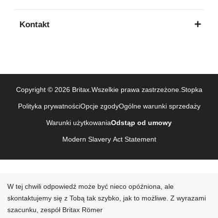
Használati útmutató (Magyar nyelv)
Kontakt
Lietošanas instrukcija (Latviešu valoda)
Naudojimo instrukcija (Lietuvių kalba)
Monteringsanvisning (Norsk)
Instrucţiuni de utilizare (Limba română)
Uputstvo za korišcenje (Srpski)
Copyright © 2026 Britax.Wszelkie prawa zastrzeżone.
Stopka
Navodila za uporabo (Slovenščina)
Polityka prywatności
Opcje zgody
Ogólne warunki sprzedaży
Bruksanvisning (Svenska)
Warunki użytkowania
Odstąp od umowy
Kullanım talimatı (Türkçe)
Modern Slavery Act Statement
W tej chwili odpowiedź może być nieco opóźniona, ale
skontaktujemy się z Tobą tak szybko, jak to możliwe. Z wyrazami
szacunku, zespół Britax Römer