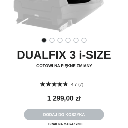
DUALFIX 3 i-SIZE
GOTOWI NA PIĘKNE ZMIANY
4.7
(7)
Czytaj
7
Recenzji.
1 299,00 zł
Łącze
do
tej
samej
DODAJ DO KOSZYKA
strony.
BRAK NA MAGAZYNIE