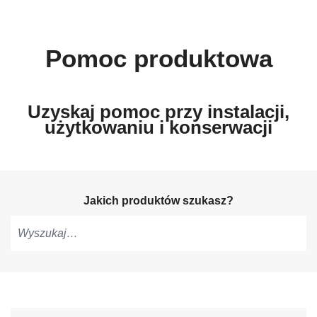
Pomoc produktowa
Uzyskaj pomoc przy instalacji,
użytkowaniu i konserwacji
Jakich produktów szukasz?
Pisz,
aby
otrzymać
sugestie,