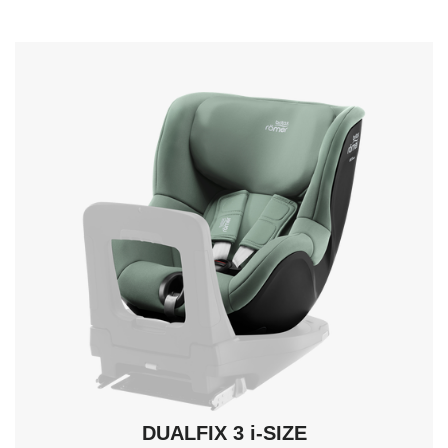
nawigacji
i
naciśnij
Enter,
aby
wybrać.
DUALFIX 3 i-SIZE