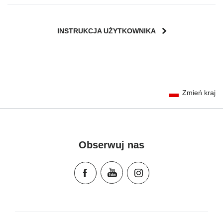
INSTRUKCJA UŻYTKOWNIKA
User Instructions (English)
Zmień kraj
Gebrauchsanleitung (Deutsch)
Mode d'emploi (Français)
Instrucciones del usuario (Español)
Manual de instruções (Português)
Obserwuj nas
Istruzioni per l’uso (Italiano)
Инструкция пользователя (Русский язык)
Instrukcja użytkownika (Język polski)
Návod na použitie (Slovenský jazyk)
Инструкция за ползване (Български език)