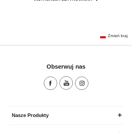
User Instructions (English)
Zmień kraj
Gebrauchsanleitung (Deutsch)
Mode d'emploi (Français)
Instrucciones del usuario (Español)
Manual de instruções (Português)
Obserwuj nas
Istruzioni per l’uso (Italiano)
Инструкция пользователя (Русский язык)
Instrukcja użytkownika (Język polski)
Návod na použitie (Slovenský jazyk)
Инструкция за ползване (Български език)
Upute za uporabu (Hrvatski jezik)
Nasze Produkty
Pokyny k použití (Čeština)
Brugerinstruktioner (Dansk)