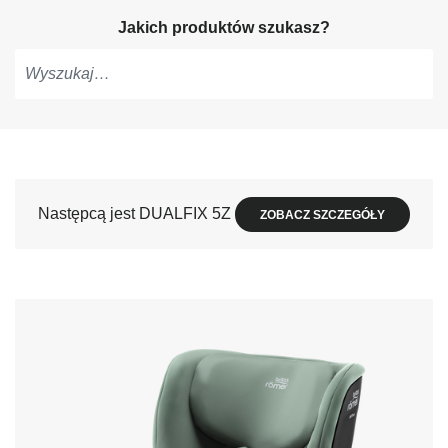
Jakich produktów szukasz?
Pisz,
aby
otrzymać
sugestie,
użyj
Następcą jest DUALFIX 5Z
ZOBACZ SZCZEGÓŁY
strzałek
do
nawigacji
i
naciśnij
Enter,
aby
wybrać.