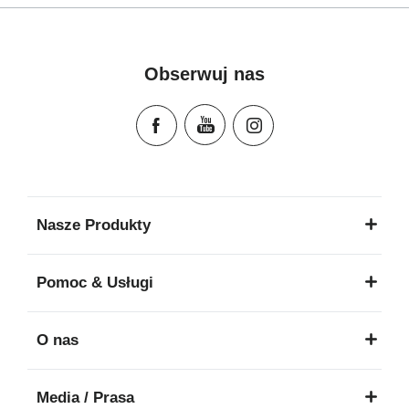
Mode d'emploi (Français)
Instrucciones del usuario (Español)
Manual de instruções (Português)
Obserwuj nas
Istruzioni per l’uso (Italiano)
Инструкция пользователя (Русский язык)
Instrukcja użytkownika (Język polski)
Návod na použitie (Slovenský jazyk)
Инструкция за ползване (Български език)
Upute za uporabu (Hrvatski jezik)
Nasze Produkty
Pokyny k použití (Čeština)
Brugerinstruktioner (Dansk)
Pomoc & Usługi
Gebruiksinstructies (Nederlands)
Kasutusjuhend (Eesti keel)
O nas
Käyttöohjeet (Suomi)
Οδηγίες χρήσης (Ελληνική γλώσσα)
Media / Prasa
עברית) מדריך למשתמש)