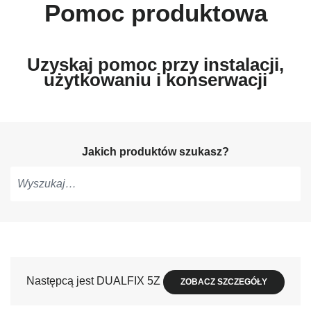
Pomoc produktowa
Uzyskaj pomoc przy instalacji,
użytkowaniu i konserwacji
Jakich produktów szukasz?
Pisz,
aby
otrzymać
sugestie,
użyj
Następcą jest DUALFIX 5Z
ZOBACZ SZCZEGÓŁY
strzałek
do